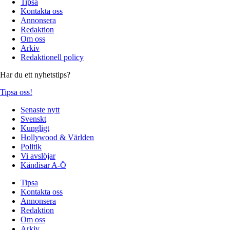
Tipsa
Kontakta oss
Annonsera
Redaktion
Om oss
Arkiv
Redaktionell policy
Har du ett nyhetstips?
Tipsa oss!
Senaste nytt
Svenskt
Kungligt
Hollywood & Världen
Politik
Vi avslöjar
Kändisar A-Ö
Tipsa
Kontakta oss
Annonsera
Redaktion
Om oss
Arkiv