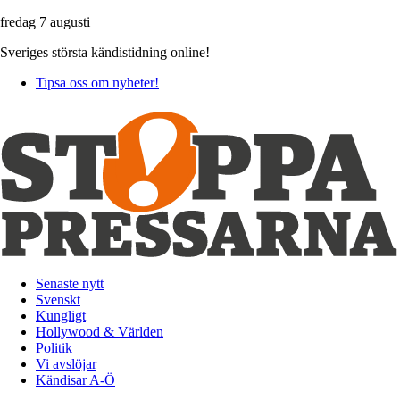
fredag 7 augusti
Sveriges största kändistidning online!
Tipsa oss om nyheter!
Senaste nytt
Svenskt
Kungligt
Hollywood & Världen
Politik
Vi avslöjar
Kändisar A-Ö