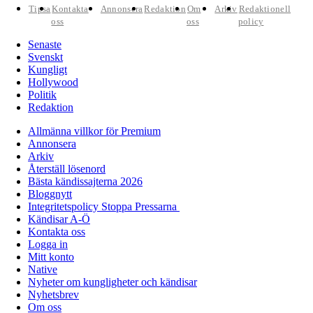
Tipsa
Kontakta
Annonsera
Redaktion
Om
Arkiv
Redaktionell
oss
oss
policy
Senaste
Svenskt
Kungligt
Hollywood
Politik
Redaktion
Allmänna villkor för Premium
Annonsera
Arkiv
Återställ lösenord
Bästa kändissajterna 2026
Bloggnytt
Integritetspolicy Stoppa Pressarna
Kändisar A-Ö
Kontakta oss
Logga in
Mitt konto
Native
Nyheter om kungligheter och kändisar
Nyhetsbrev
Om oss