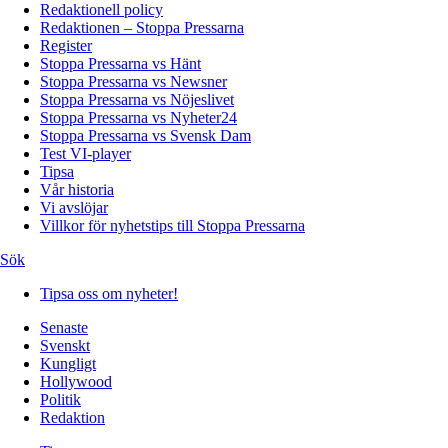
Redaktionell policy
Redaktionen – Stoppa Pressarna
Register
Stoppa Pressarna vs Hänt
Stoppa Pressarna vs Newsner
Stoppa Pressarna vs Nöjeslivet
Stoppa Pressarna vs Nyheter24
Stoppa Pressarna vs Svensk Dam
Test VI-player
Tipsa
Vår historia
Vi avslöjar
Villkor för nyhetstips till Stoppa Pressarna
Sök
Tipsa oss om nyheter!
Senaste
Svenskt
Kungligt
Hollywood
Politik
Redaktion