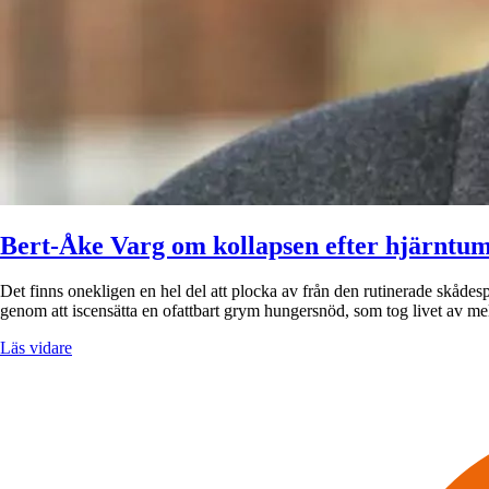
Bert-Åke Varg om kollapsen efter hjärntu
Det finns onekligen en hel del att plocka av från den rutinerade skåd
genom att iscensätta en ofattbart grym hungersnöd, som tog livet av m
Läs vidare