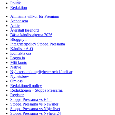
Politik
Redaktion
Allmänna villkor för Premium
Annonsera
Arkiv
Återställ lösenord
Bästa kändissajterna 2026
Bloggnytt
Integritetspolicy Stoppa Pressarna
Kändisar A-Ö
Kontakta oss
Logga in
Mitt konto
Native
Nyheter om kungligheter och kändisar
Nyhetsbrev
Om oss
Redaktionell policy
Redaktionen – Stoppa Pressarna
Register
Stoppa Pressarna vs Hänt
Stoppa Pressarna vs Newsner
Stoppa Pressarna vs Nöjeslivet
Stoppa Pressarna vs Nyheter24