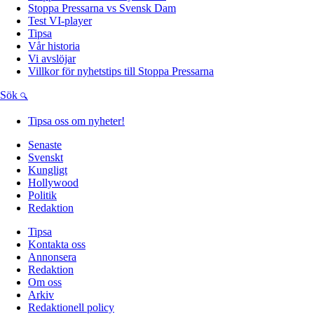
Stoppa Pressarna vs Svensk Dam
Test VI-player
Tipsa
Vår historia
Vi avslöjar
Villkor för nyhetstips till Stoppa Pressarna
Sök
Tipsa oss om nyheter!
Senaste
Svenskt
Kungligt
Hollywood
Politik
Redaktion
Tipsa
Kontakta oss
Annonsera
Redaktion
Om oss
Arkiv
Redaktionell policy