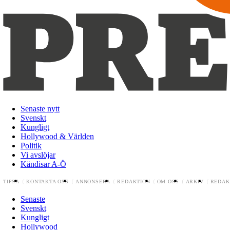
Senaste nytt
Svenskt
Kungligt
Hollywood & Världen
Politik
Vi avslöjar
Kändisar A-Ö
TIPSA
KONTAKTA OSS
ANNONSERA
REDAKTION
OM OSS
ARKIV
REDAK
Senaste
Svenskt
Kungligt
Hollywood