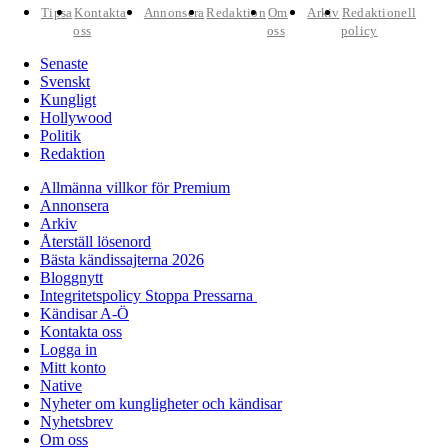
Tipsa
Kontakta
Annonsera
Redaktion
Om
Arkiv
Redaktionell
oss
oss
policy
Senaste
Svenskt
Kungligt
Hollywood
Politik
Redaktion
Allmänna villkor för Premium
Annonsera
Arkiv
Återställ lösenord
Bästa kändissajterna 2026
Bloggnytt
Integritetspolicy Stoppa Pressarna
Kändisar A-Ö
Kontakta oss
Logga in
Mitt konto
Native
Nyheter om kungligheter och kändisar
Nyhetsbrev
Om oss