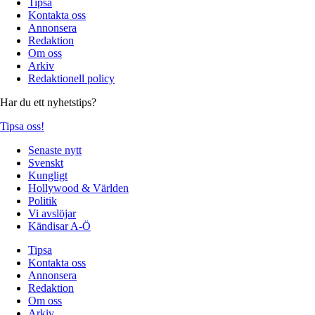
Tipsa
Kontakta oss
Annonsera
Redaktion
Om oss
Arkiv
Redaktionell policy
Har du ett nyhetstips?
Tipsa oss!
Senaste nytt
Svenskt
Kungligt
Hollywood & Världen
Politik
Vi avslöjar
Kändisar A-Ö
Tipsa
Kontakta oss
Annonsera
Redaktion
Om oss
Arkiv