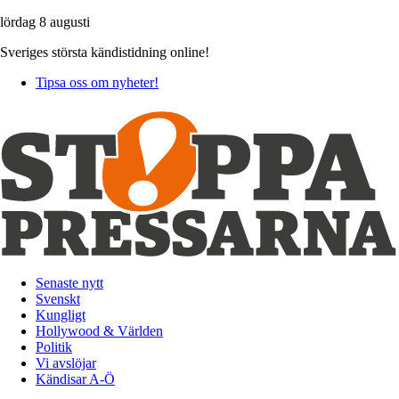
lördag 8 augusti
Sveriges största kändistidning online!
Tipsa oss om nyheter!
Senaste nytt
Svenskt
Kungligt
Hollywood & Världen
Politik
Vi avslöjar
Kändisar A-Ö