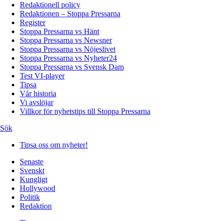
Redaktionell policy
Redaktionen – Stoppa Pressarna
Register
Stoppa Pressarna vs Hänt
Stoppa Pressarna vs Newsner
Stoppa Pressarna vs Nöjeslivet
Stoppa Pressarna vs Nyheter24
Stoppa Pressarna vs Svensk Dam
Test VI-player
Tipsa
Vår historia
Vi avslöjar
Villkor för nyhetstips till Stoppa Pressarna
Sök
Tipsa oss om nyheter!
Senaste
Svenskt
Kungligt
Hollywood
Politik
Redaktion