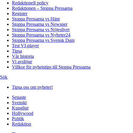
Redaktionell policy
Redaktionen – Stoppa Pressarna
Register
Stoppa Pressarna vs Hänt
Stoppa Pressarna vs Newsner
Stoppa Pressarna vs Nöjeslivet
Stoppa Pressarna vs Nyheter24
Stoppa Pressarna vs Svensk Dam
Test VI-player
Tipsa
Vår historia
Vi avslöjar
Villkor för nyhetstips till Stoppa Pressarna
Sök
Tipsa oss om nyheter!
Senaste
Svenskt
Kungligt
Hollywood
Politik
Redaktion