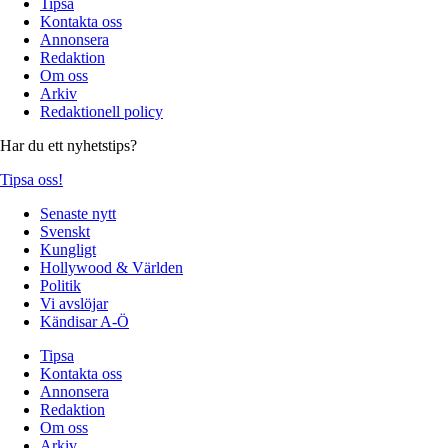
Tipsa
Kontakta oss
Annonsera
Redaktion
Om oss
Arkiv
Redaktionell policy
Har du ett nyhetstips?
Tipsa oss!
Senaste nytt
Svenskt
Kungligt
Hollywood & Världen
Politik
Vi avslöjar
Kändisar A-Ö
Tipsa
Kontakta oss
Annonsera
Redaktion
Om oss
Arkiv