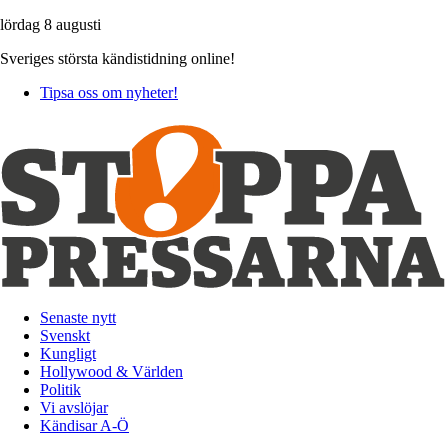
lördag 8 augusti
Sveriges största kändistidning online!
Tipsa oss om nyheter!
Senaste nytt
Svenskt
Kungligt
Hollywood & Världen
Politik
Vi avslöjar
Kändisar A-Ö