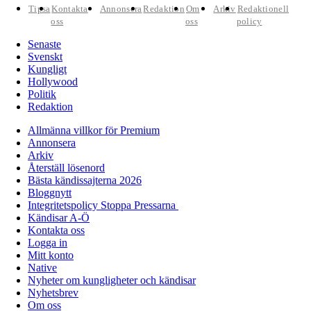
Tipsa
Kontakta
Annonsera
Redaktion
Om
Arkiv
Redaktionell
oss
oss
policy
Senaste
Svenskt
Kungligt
Hollywood
Politik
Redaktion
Allmänna villkor för Premium
Annonsera
Arkiv
Återställ lösenord
Bästa kändissajterna 2026
Bloggnytt
Integritetspolicy Stoppa Pressarna
Kändisar A-Ö
Kontakta oss
Logga in
Mitt konto
Native
Nyheter om kungligheter och kändisar
Nyhetsbrev
Om oss