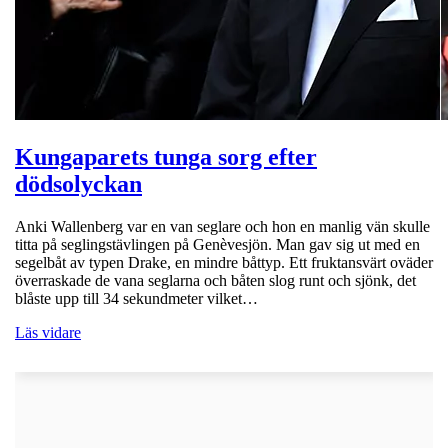
Kungaparets tunga sorg efter
dödsolyckan
Anki Wallenberg var en van seglare och hon en manlig vän skulle
titta på seglingstävlingen på Genèvesjön. Man gav sig ut med en
segelbåt av typen Drake, en mindre båttyp. Ett fruktansvärt oväder
överraskade de vana seglarna och båten slog runt och sjönk, det
blåste upp till 34 sekundmeter vilket…
Läs vidare