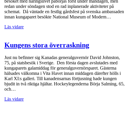
besöket med näringslivet påbörjas först under måndagen, men
redan under söndagen stod en rad inplanerade aktiviteter på
schemat. Då väntade en festlig gårdsfest på svenska ambassaden
innan kungaparet besökte National Museum of Modern…
Läs vidare
Kungens stora överraskning
Just nu befinner sig Kanadas generalguvernör David Johnston,
75, på statsbesök i Sverige. Den första dagen avslutades med
kungaparets galamiddag för generalguvernörsparet. Gästerna
hälsades välkomna i Vita Havet innan middagen därefter hölls i
Karl XI:s galleri. Till kanadensarnas förtjusning hade kungen
bjudit in två riktiga hjältar. Hockeylegenderna Börja Salming, 65,
och…
Läs vidare