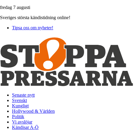
fredag 7 augusti
Sveriges största kändistidning online!
Tipsa oss om nyheter!
Senaste nytt
Svenskt
Kungligt
Hollywood & Världen
Politik
Vi avslöjar
Kändisar A-Ö