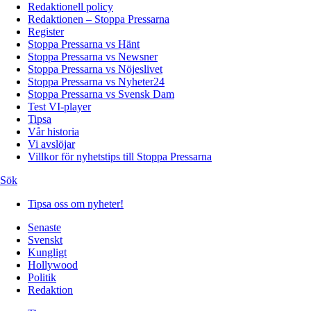
Redaktionell policy
Redaktionen – Stoppa Pressarna
Register
Stoppa Pressarna vs Hänt
Stoppa Pressarna vs Newsner
Stoppa Pressarna vs Nöjeslivet
Stoppa Pressarna vs Nyheter24
Stoppa Pressarna vs Svensk Dam
Test VI-player
Tipsa
Vår historia
Vi avslöjar
Villkor för nyhetstips till Stoppa Pressarna
Sök
Tipsa oss om nyheter!
Senaste
Svenskt
Kungligt
Hollywood
Politik
Redaktion