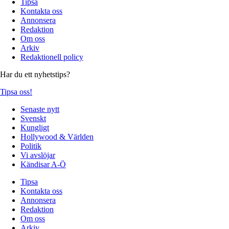
Tipsa
Kontakta oss
Annonsera
Redaktion
Om oss
Arkiv
Redaktionell policy
Har du ett nyhetstips?
Tipsa oss!
Senaste nytt
Svenskt
Kungligt
Hollywood & Världen
Politik
Vi avslöjar
Kändisar A-Ö
Tipsa
Kontakta oss
Annonsera
Redaktion
Om oss
Arkiv