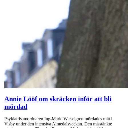
Annie Lööf om skräcken inför att bli
mördad
Psykiatrisamordnaren Ing-Marie Wieselgren mördades mitt i
Visby under den intensiva Almedalsveckan. Den misstänkte