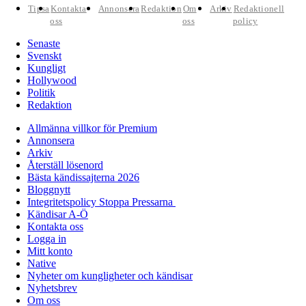
Tipsa
Kontakta
Annonsera
Redaktion
Om
Arkiv
Redaktionell
oss
oss
policy
Senaste
Svenskt
Kungligt
Hollywood
Politik
Redaktion
Allmänna villkor för Premium
Annonsera
Arkiv
Återställ lösenord
Bästa kändissajterna 2026
Bloggnytt
Integritetspolicy Stoppa Pressarna
Kändisar A-Ö
Kontakta oss
Logga in
Mitt konto
Native
Nyheter om kungligheter och kändisar
Nyhetsbrev
Om oss