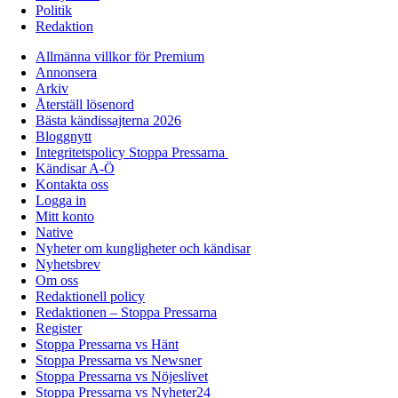
Politik
Redaktion
Allmänna villkor för Premium
Annonsera
Arkiv
Återställ lösenord
Bästa kändissajterna 2026
Bloggnytt
Integritetspolicy Stoppa Pressarna
Kändisar A-Ö
Kontakta oss
Logga in
Mitt konto
Native
Nyheter om kungligheter och kändisar
Nyhetsbrev
Om oss
Redaktionell policy
Redaktionen – Stoppa Pressarna
Register
Stoppa Pressarna vs Hänt
Stoppa Pressarna vs Newsner
Stoppa Pressarna vs Nöjeslivet
Stoppa Pressarna vs Nyheter24