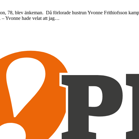
fsson, 78, blev änkeman. Då förlorade hustrun Yvonne Frithiofsson kam
p. – Yvonne hade velat att jag…