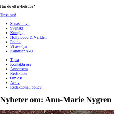
Har du ett nyhetstips?
Tipsa oss!
Senaste nytt
Svenskt
Kungligt
Hollywood & Världen
Politik
Vi avslöjar
Kändisar A-Ö
Tipsa
Kontakta oss
Annonsera
Redaktion
Om oss
Arkiv
Redaktionell policy
Nyheter om:
Ann-Marie Nygren