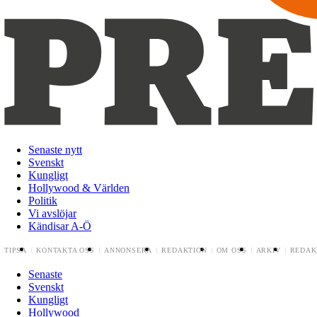
Senaste nytt
Svenskt
Kungligt
Hollywood & Världen
Politik
Vi avslöjar
Kändisar A-Ö
TIPSA
KONTAKTA OSS
ANNONSERA
REDAKTION
OM OSS
ARKIV
REDAK
Senaste
Svenskt
Kungligt
Hollywood