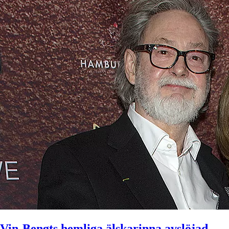
Vin-Bengts hemliga älskarinna avslöjad