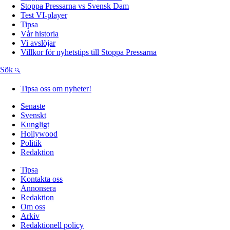
Stoppa Pressarna vs Svensk Dam
Test VI-player
Tipsa
Vår historia
Vi avslöjar
Villkor för nyhetstips till Stoppa Pressarna
Sök
Tipsa oss om nyheter!
Senaste
Svenskt
Kungligt
Hollywood
Politik
Redaktion
Tipsa
Kontakta oss
Annonsera
Redaktion
Om oss
Arkiv
Redaktionell policy