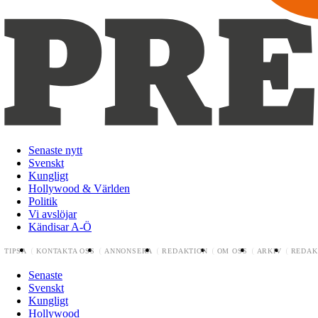
Senaste nytt
Svenskt
Kungligt
Hollywood & Världen
Politik
Vi avslöjar
Kändisar A-Ö
TIPSA
KONTAKTA OSS
ANNONSERA
REDAKTION
OM OSS
ARKIV
REDAK
Senaste
Svenskt
Kungligt
Hollywood