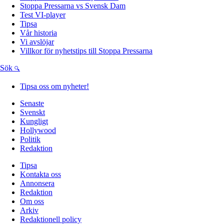
Stoppa Pressarna vs Svensk Dam
Test VI-player
Tipsa
Vår historia
Vi avslöjar
Villkor för nyhetstips till Stoppa Pressarna
Sök
Tipsa oss om nyheter!
Senaste
Svenskt
Kungligt
Hollywood
Politik
Redaktion
Tipsa
Kontakta oss
Annonsera
Redaktion
Om oss
Arkiv
Redaktionell policy