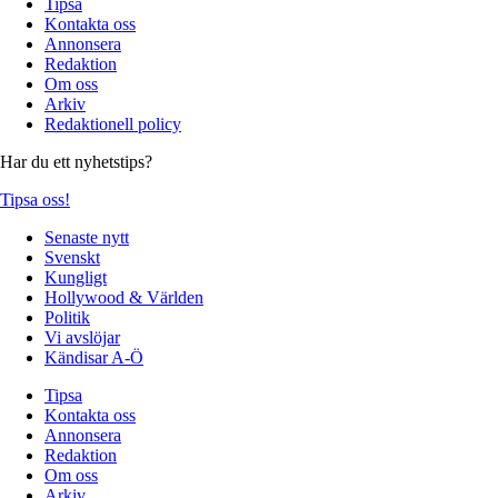
Tipsa
Kontakta oss
Annonsera
Redaktion
Om oss
Arkiv
Redaktionell policy
Har du ett nyhetstips?
Tipsa oss!
Senaste nytt
Svenskt
Kungligt
Hollywood & Världen
Politik
Vi avslöjar
Kändisar A-Ö
Tipsa
Kontakta oss
Annonsera
Redaktion
Om oss
Arkiv