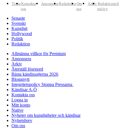
Tipsa
Kontakta
Annonsera
Redaktion
Om
Arkiv
Redaktionell
oss
oss
policy
Senaste
Svenskt
Kungligt
Hollywood
Politik
Redaktion
Allmänna villkor för Premium
Annonsera
Arkiv
Återställ lösenord
Bästa kändissajterna 2026
Bloggnytt
Integritetspolicy Stoppa Pressarna
Kändisar A-Ö
Kontakta oss
Logga in
Mitt konto
Native
Nyheter om kungligheter och kändisar
Nyhetsbrev
Om oss