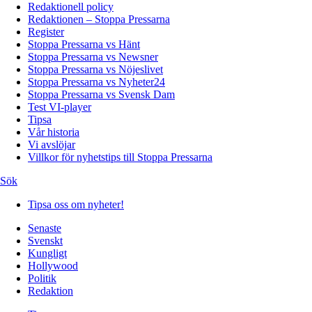
Redaktionell policy
Redaktionen – Stoppa Pressarna
Register
Stoppa Pressarna vs Hänt
Stoppa Pressarna vs Newsner
Stoppa Pressarna vs Nöjeslivet
Stoppa Pressarna vs Nyheter24
Stoppa Pressarna vs Svensk Dam
Test VI-player
Tipsa
Vår historia
Vi avslöjar
Villkor för nyhetstips till Stoppa Pressarna
Sök
Tipsa oss om nyheter!
Senaste
Svenskt
Kungligt
Hollywood
Politik
Redaktion