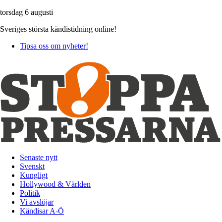
torsdag 6 augusti
Sveriges största kändistidning online!
Tipsa oss om nyheter!
Senaste nytt
Svenskt
Kungligt
Hollywood & Världen
Politik
Vi avslöjar
Kändisar A-Ö