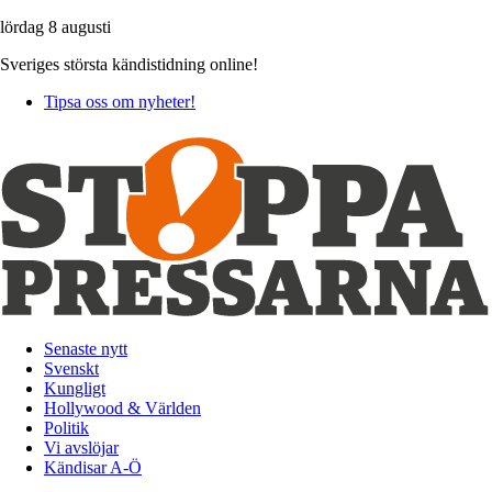
lördag 8 augusti
Sveriges största kändistidning online!
Tipsa oss om nyheter!
Senaste nytt
Svenskt
Kungligt
Hollywood & Världen
Politik
Vi avslöjar
Kändisar A-Ö