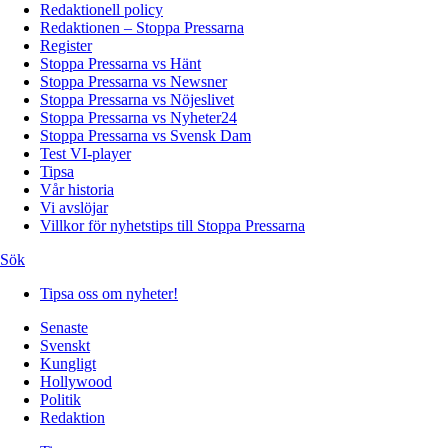
Redaktionell policy
Redaktionen – Stoppa Pressarna
Register
Stoppa Pressarna vs Hänt
Stoppa Pressarna vs Newsner
Stoppa Pressarna vs Nöjeslivet
Stoppa Pressarna vs Nyheter24
Stoppa Pressarna vs Svensk Dam
Test VI-player
Tipsa
Vår historia
Vi avslöjar
Villkor för nyhetstips till Stoppa Pressarna
Sök
Tipsa oss om nyheter!
Senaste
Svenskt
Kungligt
Hollywood
Politik
Redaktion