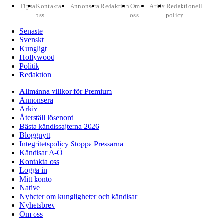
Tipsa
Kontakta
Annonsera
Redaktion
Om
Arkiv
Redaktionell
oss
oss
policy
Senaste
Svenskt
Kungligt
Hollywood
Politik
Redaktion
Allmänna villkor för Premium
Annonsera
Arkiv
Återställ lösenord
Bästa kändissajterna 2026
Bloggnytt
Integritetspolicy Stoppa Pressarna
Kändisar A-Ö
Kontakta oss
Logga in
Mitt konto
Native
Nyheter om kungligheter och kändisar
Nyhetsbrev
Om oss