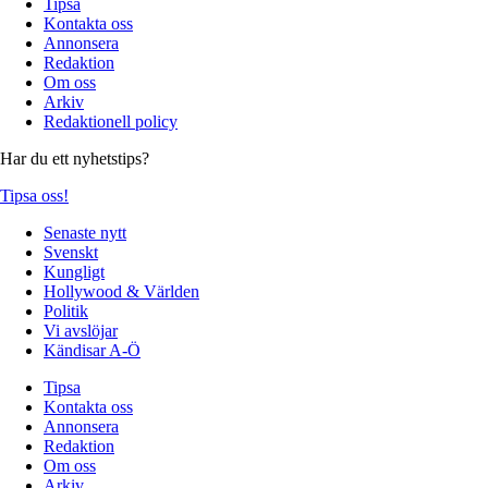
Tipsa
Kontakta oss
Annonsera
Redaktion
Om oss
Arkiv
Redaktionell policy
Har du ett nyhetstips?
Tipsa oss!
Senaste nytt
Svenskt
Kungligt
Hollywood & Världen
Politik
Vi avslöjar
Kändisar A-Ö
Tipsa
Kontakta oss
Annonsera
Redaktion
Om oss
Arkiv