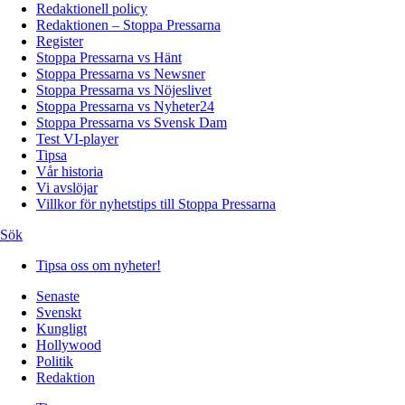
Redaktionell policy
Redaktionen – Stoppa Pressarna
Register
Stoppa Pressarna vs Hänt
Stoppa Pressarna vs Newsner
Stoppa Pressarna vs Nöjeslivet
Stoppa Pressarna vs Nyheter24
Stoppa Pressarna vs Svensk Dam
Test VI-player
Tipsa
Vår historia
Vi avslöjar
Villkor för nyhetstips till Stoppa Pressarna
Sök
Tipsa oss om nyheter!
Senaste
Svenskt
Kungligt
Hollywood
Politik
Redaktion