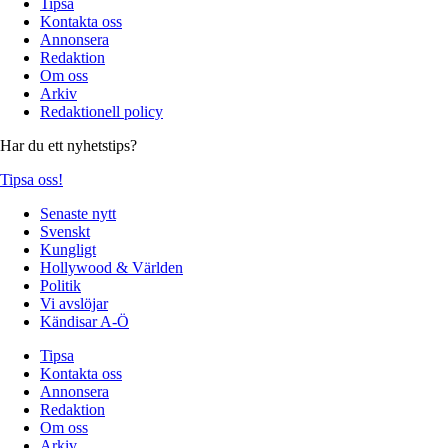
Tipsa
Kontakta oss
Annonsera
Redaktion
Om oss
Arkiv
Redaktionell policy
Har du ett nyhetstips?
Tipsa oss!
Senaste nytt
Svenskt
Kungligt
Hollywood & Världen
Politik
Vi avslöjar
Kändisar A-Ö
Tipsa
Kontakta oss
Annonsera
Redaktion
Om oss
Arkiv