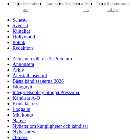
Tipsa
Kontakta
Annonsera
Redaktion
Om
Arkiv
Redaktionell
oss
oss
policy
Senaste
Svenskt
Kungligt
Hollywood
Politik
Redaktion
Allmänna villkor för Premium
Annonsera
Arkiv
Återställ lösenord
Bästa kändissajterna 2026
Bloggnytt
Integritetspolicy Stoppa Pressarna
Kändisar A-Ö
Kontakta oss
Logga in
Mitt konto
Native
Nyheter om kungligheter och kändisar
Nyhetsbrev
Om oss