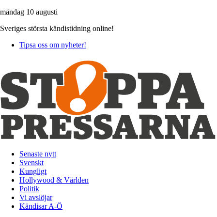
måndag 10 augusti
Sveriges största kändistidning online!
Tipsa oss om nyheter!
Senaste nytt
Svenskt
Kungligt
Hollywood & Världen
Politik
Vi avslöjar
Kändisar A-Ö