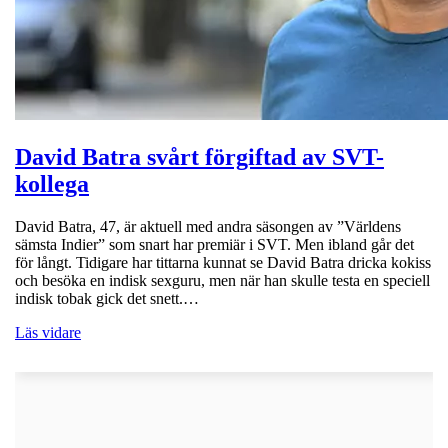
David Batra svårt förgiftad av SVT-
kollega
David Batra, 47, är aktuell med andra säsongen av ”Världens
sämsta Indier” som snart har premiär i SVT. Men ibland går det
för långt. Tidigare har tittarna kunnat se David Batra dricka kokiss
och besöka en indisk sexguru, men när han skulle testa en speciell
indisk tobak gick det snett.…
Läs vidare