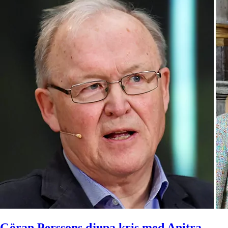
Göran Perssons djupa kris med Anitra