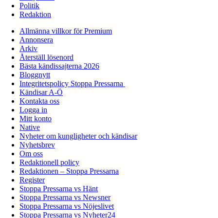
Politik
Redaktion
Allmänna villkor för Premium
Annonsera
Arkiv
Återställ lösenord
Bästa kändissajterna 2026
Bloggnytt
Integritetspolicy Stoppa Pressarna
Kändisar A-Ö
Kontakta oss
Logga in
Mitt konto
Native
Nyheter om kungligheter och kändisar
Nyhetsbrev
Om oss
Redaktionell policy
Redaktionen – Stoppa Pressarna
Register
Stoppa Pressarna vs Hänt
Stoppa Pressarna vs Newsner
Stoppa Pressarna vs Nöjeslivet
Stoppa Pressarna vs Nyheter24