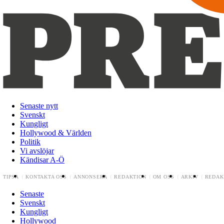
Senaste nytt
Svenskt
Kungligt
Hollywood & Världen
Politik
Vi avslöjar
Kändisar A-Ö
TIPSA
KONTAKTA OSS
ANNONSERA
REDAKTION
OM OSS
ARKIV
REDAK
Senaste
Svenskt
Kungligt
Hollywood