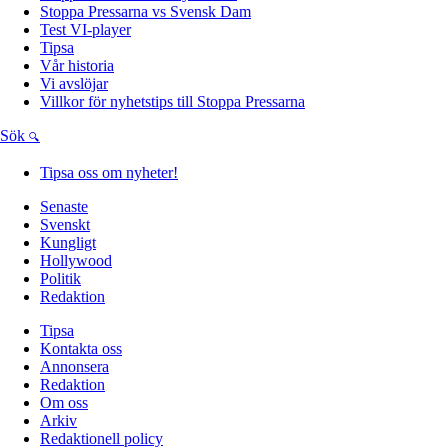
Stoppa Pressarna vs Svensk Dam
Test VI-player
Tipsa
Vår historia
Vi avslöjar
Villkor för nyhetstips till Stoppa Pressarna
Sök
Tipsa oss om nyheter!
Senaste
Svenskt
Kungligt
Hollywood
Politik
Redaktion
Tipsa
Kontakta oss
Annonsera
Redaktion
Om oss
Arkiv
Redaktionell policy