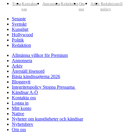
Tipsa
Kontakta
Annonsera
Redaktion
Om
Arkiv
Redaktionell
oss
oss
policy
Senaste
Svenskt
Kungligt
Hollywood
Politik
Redaktion
Allmänna villkor för Premium
Annonsera
Arkiv
Återställ lösenord
Bästa kändissajterna 2026
Bloggnytt
Integritetspolicy Stoppa Pressarna
Kändisar A-Ö
Kontakta oss
Logga in
Mitt konto
Native
Nyheter om kungligheter och kändisar
Nyhetsbrev
Om oss