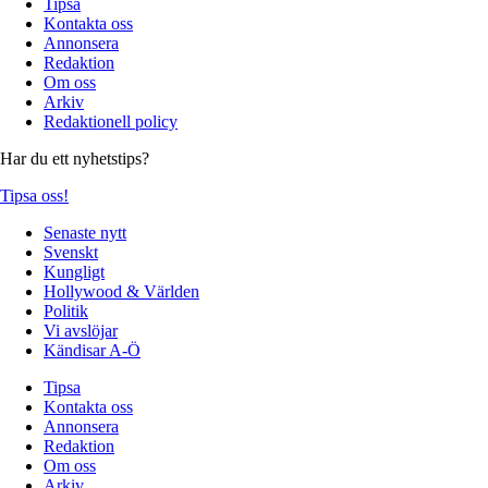
Tipsa
Kontakta oss
Annonsera
Redaktion
Om oss
Arkiv
Redaktionell policy
Har du ett nyhetstips?
Tipsa oss!
Senaste nytt
Svenskt
Kungligt
Hollywood & Världen
Politik
Vi avslöjar
Kändisar A-Ö
Tipsa
Kontakta oss
Annonsera
Redaktion
Om oss
Arkiv