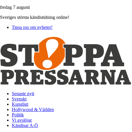
fredag 7 augusti
Sveriges största kändistidning online!
Tipsa oss om nyheter!
Senaste nytt
Svenskt
Kungligt
Hollywood & Världen
Politik
Vi avslöjar
Kändisar A-Ö