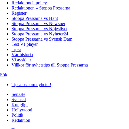
Redaktionell policy
Redaktionen – Stoppa Pressarna
Register
Stoppa Pressarna vs Hänt
Stoppa Pressarna vs Newsner
Stoppa Pressarna vs Nöjeslivet
Stoppa Pressarna vs Nyheter24
Stoppa Pressarna vs Svensk Dam
Test VI-player
Tipsa
Vår historia
Vi avslöjar
Villkor för nyhetstips till Stoppa Pressarna
Sök
Tipsa oss om nyheter!
Senaste
Svenskt
Kungligt
Hollywood
Politik
Redaktion