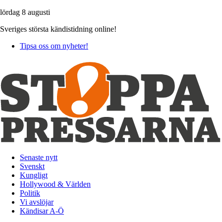
lördag 8 augusti
Sveriges största kändistidning online!
Tipsa oss om nyheter!
Senaste nytt
Svenskt
Kungligt
Hollywood & Världen
Politik
Vi avslöjar
Kändisar A-Ö