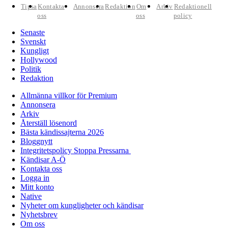
Tipsa
Kontakta
Annonsera
Redaktion
Om
Arkiv
Redaktionell
oss
oss
policy
Senaste
Svenskt
Kungligt
Hollywood
Politik
Redaktion
Allmänna villkor för Premium
Annonsera
Arkiv
Återställ lösenord
Bästa kändissajterna 2026
Bloggnytt
Integritetspolicy Stoppa Pressarna
Kändisar A-Ö
Kontakta oss
Logga in
Mitt konto
Native
Nyheter om kungligheter och kändisar
Nyhetsbrev
Om oss