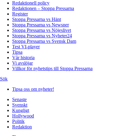
Redaktionell policy
Redaktionen – Stoppa Pressarna
Register
Stoppa Pressarna vs Hänt
Stoppa Pressarna vs Newsner
Stoppa Pressarna vs Nöjeslivet
Stoppa Pressarna vs Nyheter24
Stoppa Pressarna vs Svensk Dam
Test VI-player
Tipsa
Vår historia
Vi avslöjar
Villkor för nyhetstips till Stoppa Pressarna
Sök
Tipsa oss om nyheter!
Senaste
Svenskt
Kungligt
Hollywood
Politik
Redaktion