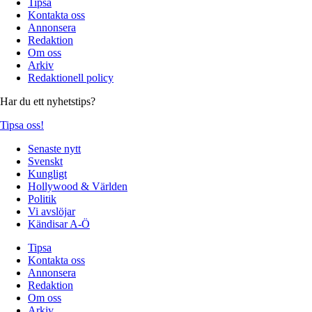
Tipsa
Kontakta oss
Annonsera
Redaktion
Om oss
Arkiv
Redaktionell policy
Har du ett nyhetstips?
Tipsa oss!
Senaste nytt
Svenskt
Kungligt
Hollywood & Världen
Politik
Vi avslöjar
Kändisar A-Ö
Tipsa
Kontakta oss
Annonsera
Redaktion
Om oss
Arkiv