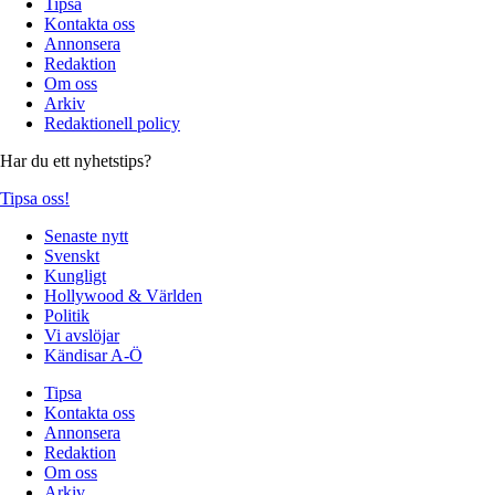
Tipsa
Kontakta oss
Annonsera
Redaktion
Om oss
Arkiv
Redaktionell policy
Har du ett nyhetstips?
Tipsa oss!
Senaste nytt
Svenskt
Kungligt
Hollywood & Världen
Politik
Vi avslöjar
Kändisar A-Ö
Tipsa
Kontakta oss
Annonsera
Redaktion
Om oss
Arkiv