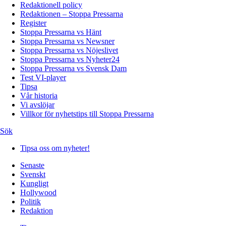
Redaktionell policy
Redaktionen – Stoppa Pressarna
Register
Stoppa Pressarna vs Hänt
Stoppa Pressarna vs Newsner
Stoppa Pressarna vs Nöjeslivet
Stoppa Pressarna vs Nyheter24
Stoppa Pressarna vs Svensk Dam
Test VI-player
Tipsa
Vår historia
Vi avslöjar
Villkor för nyhetstips till Stoppa Pressarna
Sök
Tipsa oss om nyheter!
Senaste
Svenskt
Kungligt
Hollywood
Politik
Redaktion