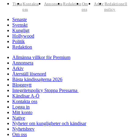
Tipsa
Kontakta
Annonsera
Redaktion
Om
Arkiv
Redaktionell
oss
oss
policy
Senaste
Svenskt
Kungligt
Hollywood
Politik
Redaktion
Allmänna villkor för Premium
Annonsera
Arkiv
Återställ lösenord
Bästa kändissajterna 2026
Bloggnytt
Integritetspolicy Stoppa Pressarna
Kändisar A-Ö
Kontakta oss
Logga in
Mitt konto
Native
Nyheter om kungligheter och kändisar
Nyhetsbrev
Om oss