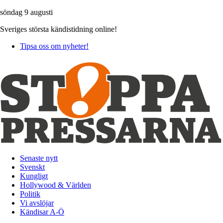
söndag 9 augusti
Sveriges största kändistidning online!
Tipsa oss om nyheter!
Senaste nytt
Svenskt
Kungligt
Hollywood & Världen
Politik
Vi avslöjar
Kändisar A-Ö