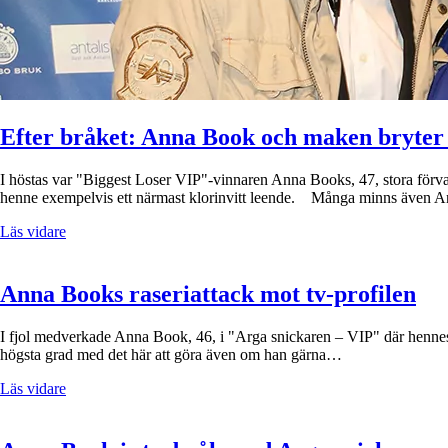
Efter bråket: Anna Book och maken bryter
I höstas var "Biggest Loser VIP"-vinnaren Anna Books, 47, stora förv
henne exempelvis ett närmast klorinvitt leende. Många minns även A
Läs vidare
Anna Books raseriattack mot tv-profilen
I fjol medverkade Anna Book, 46, i "Arga snickaren – VIP" där hennes kö
högsta grad med det här att göra även om han gärna…
Läs vidare