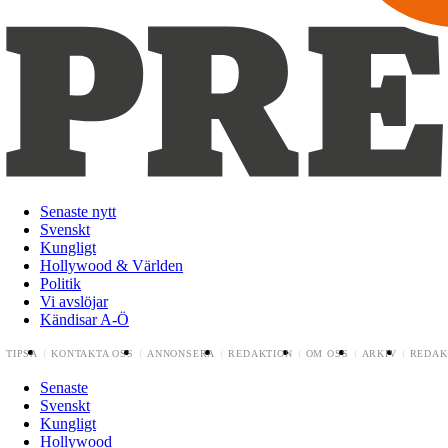
Senaste nytt
Svenskt
Kungligt
Hollywood & Världen
Politik
Vi avslöjar
Kändisar A-Ö
TIPSA
KONTAKTA OSS
ANNONSERA
REDAKTION
OM OSS
ARKIV
REDAK
Senaste
Svenskt
Kungligt
Hollywood