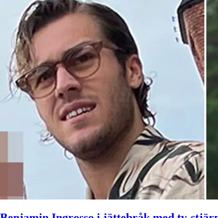
Benjamin Ingrosso i jättebråk med tv-stjär