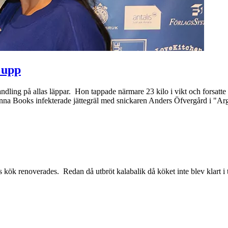
 upp
andling på allas läppar. Hon tappade närmare 23 kilo i vikt och forsa
nna Books infekterade jättegräl med snickaren Anders Öfvergård i "A
k renoverades. Redan då utbröt kalabalik då köket inte blev klart i tid