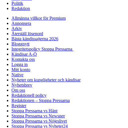
Politik
Redaktion
Allmänna villkor för Premium
Annonsera
Arkiv
Återställ lösenord
Bästa kändissajterna 2026
Bloggnytt
Integritetspolicy Stoppa Pressarna
Kändisar A-Ö
Kontakta oss
Logga in
Mitt konto
Native
Nyheter om kungligheter och kändisar
Nyhetsbrev
Om oss
Redaktionell policy
Redaktionen – Stoppa Pressarna
Register
Stoppa Pressarna vs Hänt
Stoppa Pressarna vs Newsner
Stoppa Pressarna vs Nöjeslivet
Stoppa Pressarna vs Nyheter24