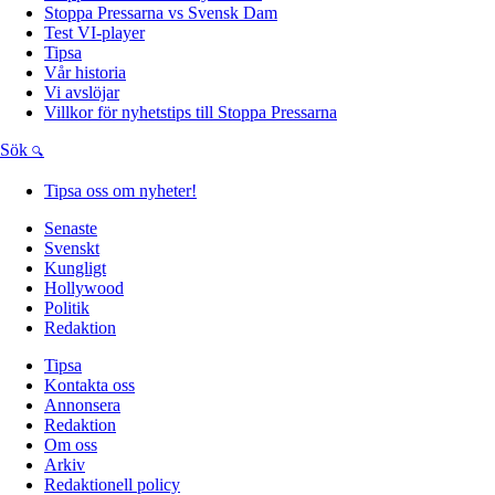
Stoppa Pressarna vs Svensk Dam
Test VI-player
Tipsa
Vår historia
Vi avslöjar
Villkor för nyhetstips till Stoppa Pressarna
Sök
Tipsa oss om nyheter!
Senaste
Svenskt
Kungligt
Hollywood
Politik
Redaktion
Tipsa
Kontakta oss
Annonsera
Redaktion
Om oss
Arkiv
Redaktionell policy