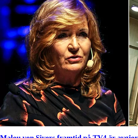
Malou von Sivers framtid på TV4 är avgjo