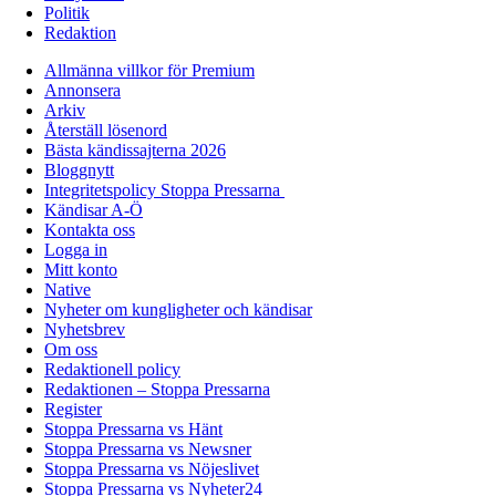
Politik
Redaktion
Allmänna villkor för Premium
Annonsera
Arkiv
Återställ lösenord
Bästa kändissajterna 2026
Bloggnytt
Integritetspolicy Stoppa Pressarna
Kändisar A-Ö
Kontakta oss
Logga in
Mitt konto
Native
Nyheter om kungligheter och kändisar
Nyhetsbrev
Om oss
Redaktionell policy
Redaktionen – Stoppa Pressarna
Register
Stoppa Pressarna vs Hänt
Stoppa Pressarna vs Newsner
Stoppa Pressarna vs Nöjeslivet
Stoppa Pressarna vs Nyheter24