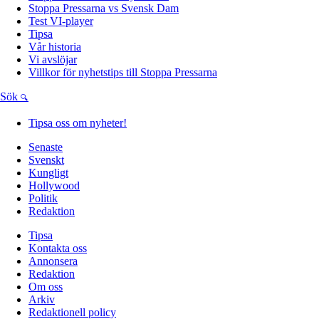
Stoppa Pressarna vs Svensk Dam
Test VI-player
Tipsa
Vår historia
Vi avslöjar
Villkor för nyhetstips till Stoppa Pressarna
Sök
Tipsa oss om nyheter!
Senaste
Svenskt
Kungligt
Hollywood
Politik
Redaktion
Tipsa
Kontakta oss
Annonsera
Redaktion
Om oss
Arkiv
Redaktionell policy