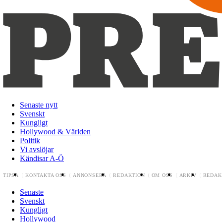
Senaste nytt
Svenskt
Kungligt
Hollywood & Världen
Politik
Vi avslöjar
Kändisar A-Ö
TIPSA
KONTAKTA OSS
ANNONSERA
REDAKTION
OM OSS
ARKIV
REDAK
Senaste
Svenskt
Kungligt
Hollywood