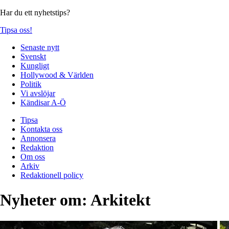
Har du ett nyhetstips?
Tipsa oss!
Senaste nytt
Svenskt
Kungligt
Hollywood & Världen
Politik
Vi avslöjar
Kändisar A-Ö
Tipsa
Kontakta oss
Annonsera
Redaktion
Om oss
Arkiv
Redaktionell policy
Nyheter om:
Arkitekt