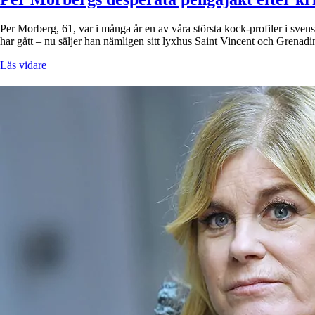
Per Morberg, 61, var i många år en av våra största kock-profiler i sve
har gått – nu säljer han nämligen sitt lyxhus Saint Vincent och Grena
Läs vidare