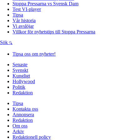
Stoppa Pressarna vs Svensk Dam
Test VI-player
Tipsa
Vår historia
Vi avslöjar
Villkor för nyhetstips till Stoppa Pressarna
Sök
Tipsa oss om nyheter!
Senaste
Svenskt
Kungligt
Hollywood
Politik
Redaktion
Tipsa
Kontakta oss
Annonsera
Redaktion
Om oss
Arkiv
Redaktionell policy