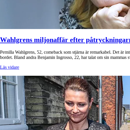
Wahlgrens miljonaffär efter påtryckningar
Pernilla Wahlgrens, 52, comeback som stjärna är remarkabel. Det är in
bordet. Bland andra Benjamin Ingrosso, 22, har talat om sin mammas sv
Läs vidare