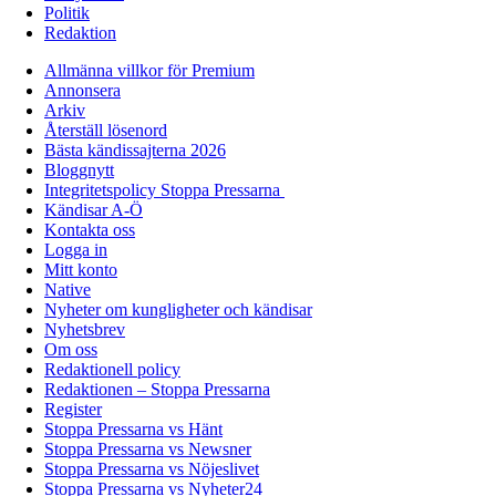
Politik
Redaktion
Allmänna villkor för Premium
Annonsera
Arkiv
Återställ lösenord
Bästa kändissajterna 2026
Bloggnytt
Integritetspolicy Stoppa Pressarna
Kändisar A-Ö
Kontakta oss
Logga in
Mitt konto
Native
Nyheter om kungligheter och kändisar
Nyhetsbrev
Om oss
Redaktionell policy
Redaktionen – Stoppa Pressarna
Register
Stoppa Pressarna vs Hänt
Stoppa Pressarna vs Newsner
Stoppa Pressarna vs Nöjeslivet
Stoppa Pressarna vs Nyheter24