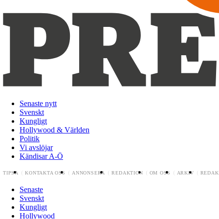
Senaste nytt
Svenskt
Kungligt
Hollywood & Världen
Politik
Vi avslöjar
Kändisar A-Ö
TIPSA
KONTAKTA OSS
ANNONSERA
REDAKTION
OM OSS
ARKIV
REDAK
Senaste
Svenskt
Kungligt
Hollywood