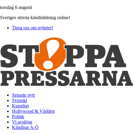
torsdag 6 augusti
Sveriges största kändistidning online!
Tipsa oss om nyheter!
Senaste nytt
Svenskt
Kungligt
Hollywood & Världen
Politik
Vi avslöjar
Kändisar A-Ö