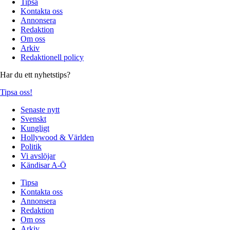
Tipsa
Kontakta oss
Annonsera
Redaktion
Om oss
Arkiv
Redaktionell policy
Har du ett nyhetstips?
Tipsa oss!
Senaste nytt
Svenskt
Kungligt
Hollywood & Världen
Politik
Vi avslöjar
Kändisar A-Ö
Tipsa
Kontakta oss
Annonsera
Redaktion
Om oss
Arkiv