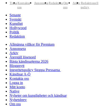
Tipsa
Kontakta
Annonsera
Redaktion
Om
Arkiv
Redaktionell
oss
oss
policy
Senaste
Svenskt
Kungligt
Hollywood
Politik
Redaktion
Allmänna villkor för Premium
Annonsera
Arkiv
Återställ lösenord
Bästa kändissajterna 2026
Bloggnytt
Integritetspolicy Stoppa Pressarna
Kändisar A-Ö
Kontakta oss
Logga in
Mitt konto
Native
Nyheter om kungligheter och kändisar
Nyhetsbrev
Om oss