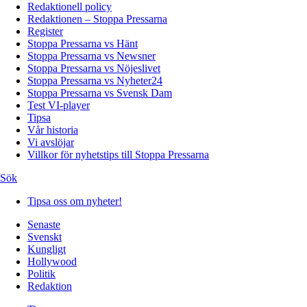
Redaktionell policy
Redaktionen – Stoppa Pressarna
Register
Stoppa Pressarna vs Hänt
Stoppa Pressarna vs Newsner
Stoppa Pressarna vs Nöjeslivet
Stoppa Pressarna vs Nyheter24
Stoppa Pressarna vs Svensk Dam
Test VI-player
Tipsa
Vår historia
Vi avslöjar
Villkor för nyhetstips till Stoppa Pressarna
Sök
Tipsa oss om nyheter!
Senaste
Svenskt
Kungligt
Hollywood
Politik
Redaktion