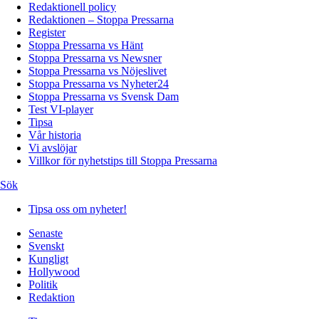
Redaktionell policy
Redaktionen – Stoppa Pressarna
Register
Stoppa Pressarna vs Hänt
Stoppa Pressarna vs Newsner
Stoppa Pressarna vs Nöjeslivet
Stoppa Pressarna vs Nyheter24
Stoppa Pressarna vs Svensk Dam
Test VI-player
Tipsa
Vår historia
Vi avslöjar
Villkor för nyhetstips till Stoppa Pressarna
Sök
Tipsa oss om nyheter!
Senaste
Svenskt
Kungligt
Hollywood
Politik
Redaktion