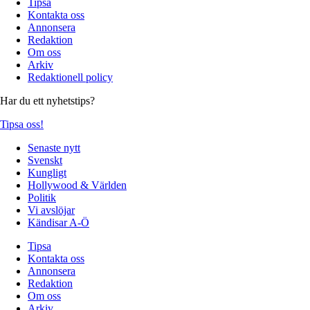
Tipsa
Kontakta oss
Annonsera
Redaktion
Om oss
Arkiv
Redaktionell policy
Har du ett nyhetstips?
Tipsa oss!
Senaste nytt
Svenskt
Kungligt
Hollywood & Världen
Politik
Vi avslöjar
Kändisar A-Ö
Tipsa
Kontakta oss
Annonsera
Redaktion
Om oss
Arkiv