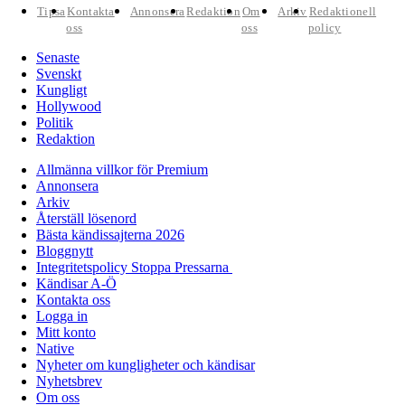
Tipsa
Kontakta
Annonsera
Redaktion
Om
Arkiv
Redaktionell
oss
oss
policy
Senaste
Svenskt
Kungligt
Hollywood
Politik
Redaktion
Allmänna villkor för Premium
Annonsera
Arkiv
Återställ lösenord
Bästa kändissajterna 2026
Bloggnytt
Integritetspolicy Stoppa Pressarna
Kändisar A-Ö
Kontakta oss
Logga in
Mitt konto
Native
Nyheter om kungligheter och kändisar
Nyhetsbrev
Om oss