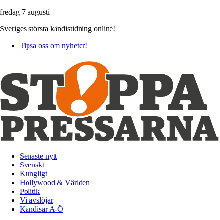
fredag 7 augusti
Sveriges största kändistidning online!
Tipsa oss om nyheter!
Senaste nytt
Svenskt
Kungligt
Hollywood & Världen
Politik
Vi avslöjar
Kändisar A-Ö