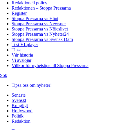
Redaktionell policy
Redaktionen – Stoppa Pressarna
Register
Stoppa Pressarna vs Hänt
Stoppa Pressarna vs Newsner
Stoppa Pressarna vs Nöjeslivet
Stoppa Pressarna vs Nyheter24
Stoppa Pressarna vs Svensk Dam
Test VI-player
Tipsa
Vår historia
Vi avslöjar
Villkor för nyhetstips till Stoppa Pressarna
Sök
Tipsa oss om nyheter!
Senaste
Svenskt
Kungligt
Hollywood
Politik
Redaktion