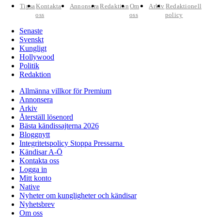
Tipsa
Kontakta
Annonsera
Redaktion
Om
Arkiv
Redaktionell
oss
oss
policy
Senaste
Svenskt
Kungligt
Hollywood
Politik
Redaktion
Allmänna villkor för Premium
Annonsera
Arkiv
Återställ lösenord
Bästa kändissajterna 2026
Bloggnytt
Integritetspolicy Stoppa Pressarna
Kändisar A-Ö
Kontakta oss
Logga in
Mitt konto
Native
Nyheter om kungligheter och kändisar
Nyhetsbrev
Om oss