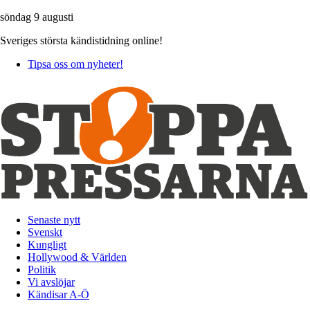
söndag 9 augusti
Sveriges största kändistidning online!
Tipsa oss om nyheter!
Senaste nytt
Svenskt
Kungligt
Hollywood & Världen
Politik
Vi avslöjar
Kändisar A-Ö