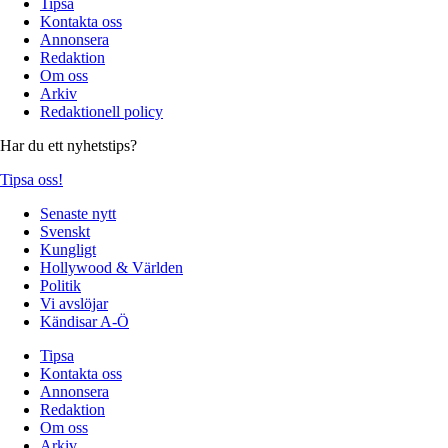
Tipsa
Kontakta oss
Annonsera
Redaktion
Om oss
Arkiv
Redaktionell policy
Har du ett nyhetstips?
Tipsa oss!
Senaste nytt
Svenskt
Kungligt
Hollywood & Världen
Politik
Vi avslöjar
Kändisar A-Ö
Tipsa
Kontakta oss
Annonsera
Redaktion
Om oss
Arkiv