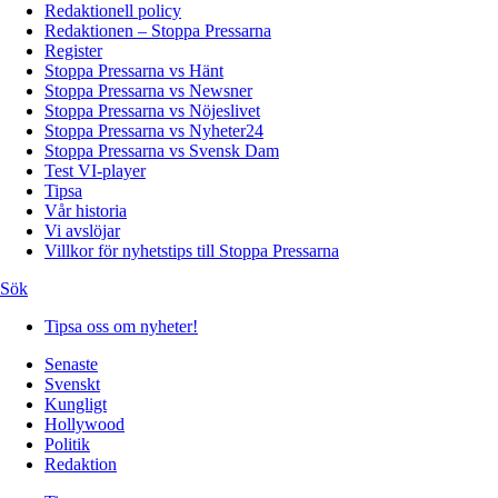
Redaktionell policy
Redaktionen – Stoppa Pressarna
Register
Stoppa Pressarna vs Hänt
Stoppa Pressarna vs Newsner
Stoppa Pressarna vs Nöjeslivet
Stoppa Pressarna vs Nyheter24
Stoppa Pressarna vs Svensk Dam
Test VI-player
Tipsa
Vår historia
Vi avslöjar
Villkor för nyhetstips till Stoppa Pressarna
Sök
Tipsa oss om nyheter!
Senaste
Svenskt
Kungligt
Hollywood
Politik
Redaktion