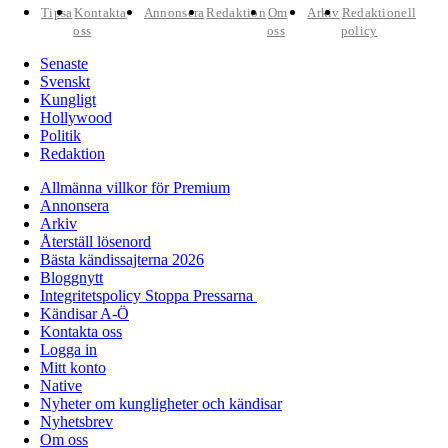
Tipsa
Kontakta
Annonsera
Redaktion
Om
Arkiv
Redaktionell
oss
oss
policy
Senaste
Svenskt
Kungligt
Hollywood
Politik
Redaktion
Allmänna villkor för Premium
Annonsera
Arkiv
Återställ lösenord
Bästa kändissajterna 2026
Bloggnytt
Integritetspolicy Stoppa Pressarna
Kändisar A-Ö
Kontakta oss
Logga in
Mitt konto
Native
Nyheter om kungligheter och kändisar
Nyhetsbrev
Om oss