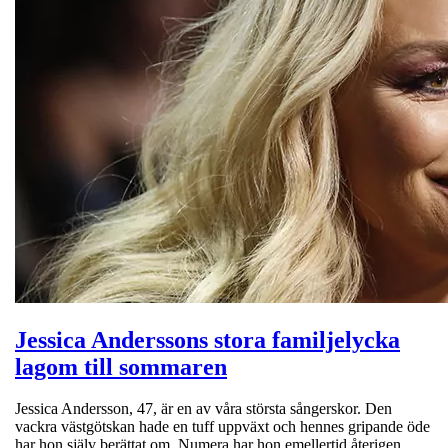
Jessica Anderssons stora familjelycka
lagom till sommaren
Jessica Andersson, 47, är en av våra största sångerskor. Den
vackra västgötskan hade en tuff uppväxt och hennes gripande öde
har hon själv berättat om. Numera har hon emellertid återigen