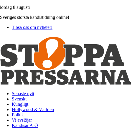
lördag 8 augusti
Sveriges största kändistidning online!
Tipsa oss om nyheter!
Senaste nytt
Svenskt
Kungligt
Hollywood & Världen
Politik
Vi avslöjar
Kändisar A-Ö