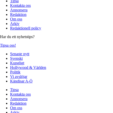
Tipsa
Kontakta oss
Annonsera
Redaktion
Om oss
Arkiv
Redaktionell policy
Har du ett nyhetstips?
Tipsa oss!
Senaste nytt
Svenskt
Kungligt
Hollywood & Världen
Politik
Vi avslöjar
Kändisar A-Ö
Tipsa
Kontakta oss
Annonsera
Redaktion
Om oss
Arkiv