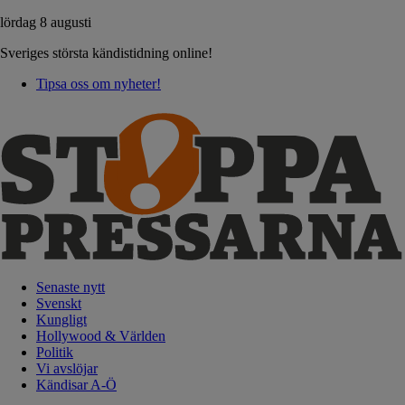
lördag 8 augusti
Sveriges största kändistidning online!
Tipsa oss om nyheter!
Senaste nytt
Svenskt
Kungligt
Hollywood & Världen
Politik
Vi avslöjar
Kändisar A-Ö