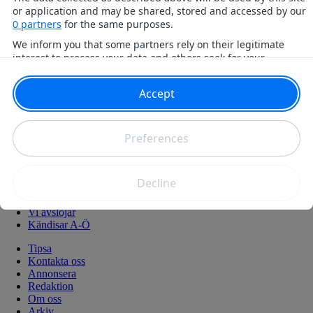
Tipsa
Kontakta oss
Annonsera
Redaktion
Om oss
Arkiv
Redaktionell policy
Har du ett nyhetstips?
Tipsa oss!
Senaste nytt
Svenskt
Kungligt
Hollywood & Världen
Politik
Vi avslöjar
Kändisar A-Ö
Tipsa
Kontakta oss
Annonsera
Redaktion
Om oss
Arkiv