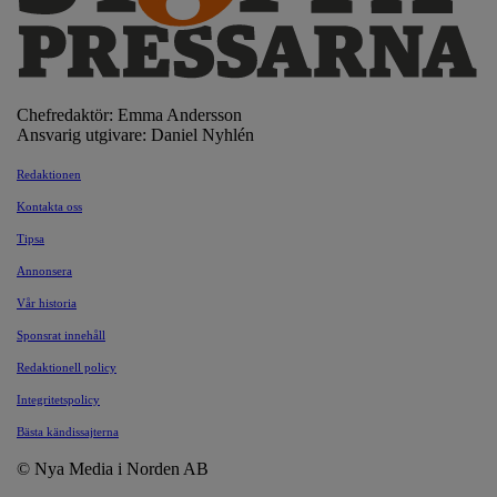
Chefredaktör: Emma Andersson
Ansvarig utgivare: Daniel Nyhlén
Redaktionen
Kontakta oss
Tipsa
Annonsera
Vår historia
Sponsrat innehåll
Redaktionell policy
Integritetspolicy
Bästa kändissajterna
© Nya Media i Norden AB