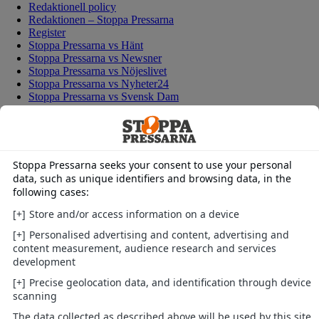
Redaktionell policy
Redaktionen – Stoppa Pressarna
Register
Stoppa Pressarna vs Hänt
Stoppa Pressarna vs Newsner
Stoppa Pressarna vs Nöjeslivet
Stoppa Pressarna vs Nyheter24
Stoppa Pressarna vs Svensk Dam
Test VI-player
Tipsa
Vår historia
Vi avslöjar
Villkor för nyhetstips till Stoppa Pressarna
Sök
Tipsa oss om nyheter!
Senaste
Svenskt
Kungligt
Hollywood
Politik
Redaktion