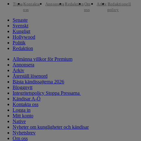
Tipsa
Kontakta
Annonsera
Redaktion
Om
Arkiv
Redaktionell
oss
oss
policy
Senaste
Svenskt
Kungligt
Hollywood
Politik
Redaktion
Allmänna villkor för Premium
Annonsera
Arkiv
Återställ lösenord
Bästa kändissajterna 2026
Bloggnytt
Integritetspolicy Stoppa Pressarna
Kändisar A-Ö
Kontakta oss
Logga in
Mitt konto
Native
Nyheter om kungligheter och kändisar
Nyhetsbrev
Om oss