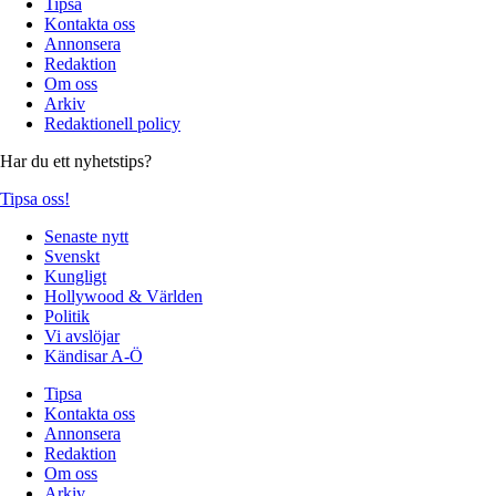
Tipsa
Kontakta oss
Annonsera
Redaktion
Om oss
Arkiv
Redaktionell policy
Har du ett nyhetstips?
Tipsa oss!
Senaste nytt
Svenskt
Kungligt
Hollywood & Världen
Politik
Vi avslöjar
Kändisar A-Ö
Tipsa
Kontakta oss
Annonsera
Redaktion
Om oss
Arkiv