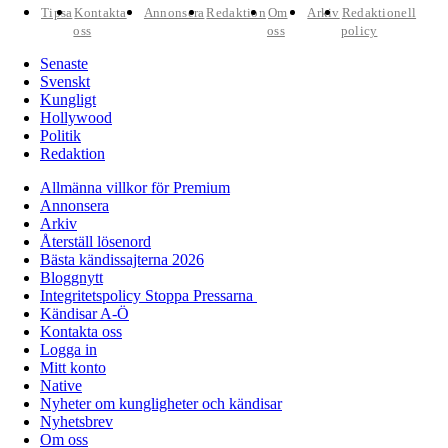
Tipsa
Kontakta
Annonsera
Redaktion
Om
Arkiv
Redaktionell
oss
oss
policy
Senaste
Svenskt
Kungligt
Hollywood
Politik
Redaktion
Allmänna villkor för Premium
Annonsera
Arkiv
Återställ lösenord
Bästa kändissajterna 2026
Bloggnytt
Integritetspolicy Stoppa Pressarna
Kändisar A-Ö
Kontakta oss
Logga in
Mitt konto
Native
Nyheter om kungligheter och kändisar
Nyhetsbrev
Om oss