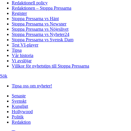
Redaktionell policy
Redaktionen – Stoppa Pressarna
Register
Stoppa Pressarna vs Hänt
Stoppa Pressarna vs Newsner
Stoppa Pressarna vs Nöjeslivet
Stoppa Pressarna vs Nyheter24
Stoppa Pressarna vs Svensk Dam
Test VI-player
Tipsa
Vår historia
Vi avslöjar
Villkor för nyhetstips till Stoppa Pressarna
Sök
Tipsa oss om nyheter!
Senaste
Svenskt
Kungligt
Hollywood
Politik
Redaktion