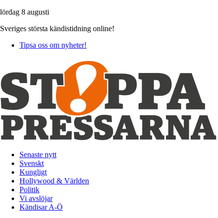
lördag 8 augusti
Sveriges största kändistidning online!
Tipsa oss om nyheter!
Senaste nytt
Svenskt
Kungligt
Hollywood & Världen
Politik
Vi avslöjar
Kändisar A-Ö