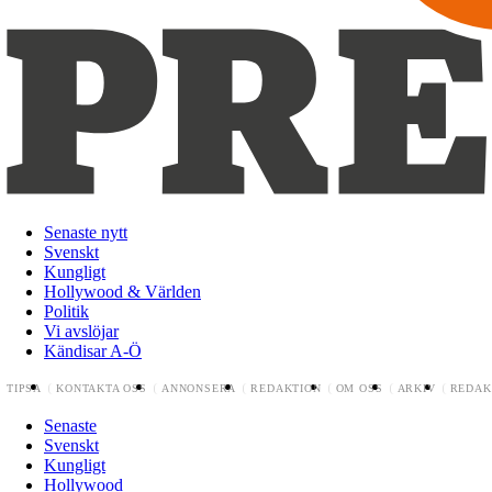
Senaste nytt
Svenskt
Kungligt
Hollywood & Världen
Politik
Vi avslöjar
Kändisar A-Ö
TIPSA
KONTAKTA OSS
ANNONSERA
REDAKTION
OM OSS
ARKIV
REDAK
Senaste
Svenskt
Kungligt
Hollywood