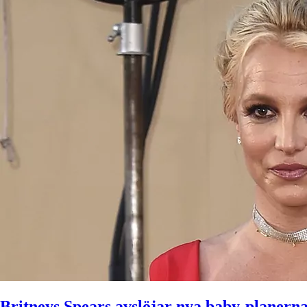
Britneys Spears avslöjar nya baby-planern