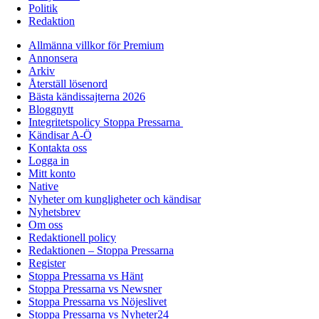
Politik
Redaktion
Allmänna villkor för Premium
Annonsera
Arkiv
Återställ lösenord
Bästa kändissajterna 2026
Bloggnytt
Integritetspolicy Stoppa Pressarna
Kändisar A-Ö
Kontakta oss
Logga in
Mitt konto
Native
Nyheter om kungligheter och kändisar
Nyhetsbrev
Om oss
Redaktionell policy
Redaktionen – Stoppa Pressarna
Register
Stoppa Pressarna vs Hänt
Stoppa Pressarna vs Newsner
Stoppa Pressarna vs Nöjeslivet
Stoppa Pressarna vs Nyheter24