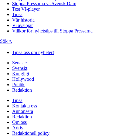
Stoppa Pressarna vs Svensk Dam
Test VI-player
Tipsa
Vår historia
Vi avslöjar
Villkor för nyhetstips till Stoppa Pressarna
Sök
Tipsa oss om nyheter!
Senaste
Svenskt
Kungligt
Hollywood
Politik
Redaktion
Tipsa
Kontakta oss
Annonsera
Redaktion
Om oss
Arkiv
Redaktionell policy