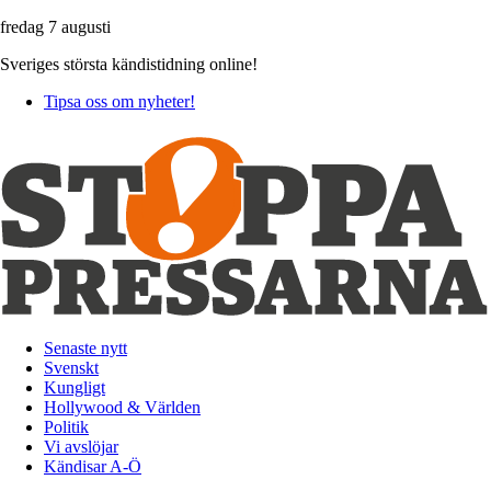
fredag 7 augusti
Sveriges största kändistidning online!
Tipsa oss om nyheter!
Senaste nytt
Svenskt
Kungligt
Hollywood & Världen
Politik
Vi avslöjar
Kändisar A-Ö