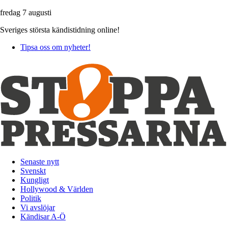
fredag 7 augusti
Sveriges största kändistidning online!
Tipsa oss om nyheter!
Senaste nytt
Svenskt
Kungligt
Hollywood & Världen
Politik
Vi avslöjar
Kändisar A-Ö