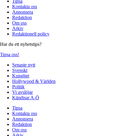
Tipsa
Kontakta oss
Annonsera
Redaktion
Om oss
Arkiv
Redaktionell policy
Har du ett nyhetstips?
Tipsa oss!
Senaste nytt
Svenskt
Kungligt
Hollywood & Världen
Politik
Vi avslöjar
Kändisar A-Ö
Tipsa
Kontakta oss
Annonsera
Redaktion
Om oss
Arkiv