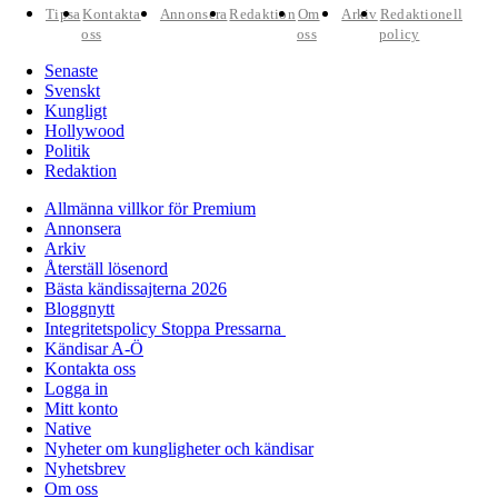
Tipsa
Kontakta
Annonsera
Redaktion
Om
Arkiv
Redaktionell
oss
oss
policy
Senaste
Svenskt
Kungligt
Hollywood
Politik
Redaktion
Allmänna villkor för Premium
Annonsera
Arkiv
Återställ lösenord
Bästa kändissajterna 2026
Bloggnytt
Integritetspolicy Stoppa Pressarna
Kändisar A-Ö
Kontakta oss
Logga in
Mitt konto
Native
Nyheter om kungligheter och kändisar
Nyhetsbrev
Om oss