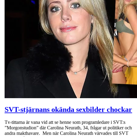
SVT-stjärnans okända sexbilder chockar
Tv-tittarna är vana vid att se henne som programledare i SVT:s
”Morgonstudion” där Carolina Neurath, 34, frågar ut politiker och
andra makthavare. Men när Carolina Neurath värvades till SVT