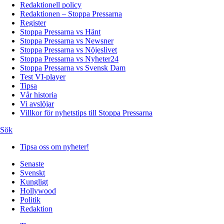
Redaktionell policy
Redaktionen – Stoppa Pressarna
Register
Stoppa Pressarna vs Hänt
Stoppa Pressarna vs Newsner
Stoppa Pressarna vs Nöjeslivet
Stoppa Pressarna vs Nyheter24
Stoppa Pressarna vs Svensk Dam
Test VI-player
Tipsa
Vår historia
Vi avslöjar
Villkor för nyhetstips till Stoppa Pressarna
Sök
Tipsa oss om nyheter!
Senaste
Svenskt
Kungligt
Hollywood
Politik
Redaktion