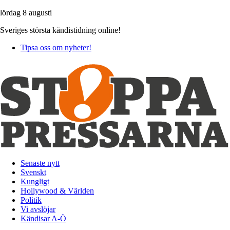
lördag 8 augusti
Sveriges största kändistidning online!
Tipsa oss om nyheter!
Senaste nytt
Svenskt
Kungligt
Hollywood & Världen
Politik
Vi avslöjar
Kändisar A-Ö