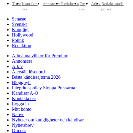
Tipsa
Kontakta
Annonsera
Redaktion
Om
Arkiv
Redaktionell
oss
oss
policy
Senaste
Svenskt
Kungligt
Hollywood
Politik
Redaktion
Allmänna villkor för Premium
Annonsera
Arkiv
Återställ lösenord
Bästa kändissajterna 2026
Bloggnytt
Integritetspolicy Stoppa Pressarna
Kändisar A-Ö
Kontakta oss
Logga in
Mitt konto
Native
Nyheter om kungligheter och kändisar
Nyhetsbrev
Om oss