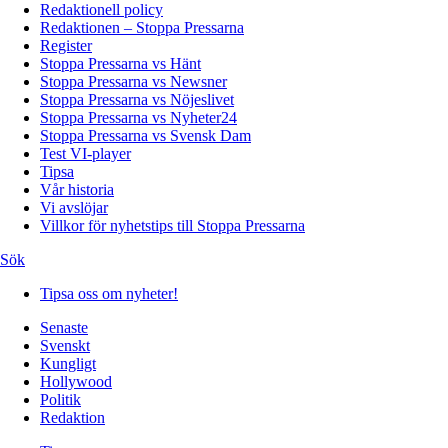
Redaktionell policy
Redaktionen – Stoppa Pressarna
Register
Stoppa Pressarna vs Hänt
Stoppa Pressarna vs Newsner
Stoppa Pressarna vs Nöjeslivet
Stoppa Pressarna vs Nyheter24
Stoppa Pressarna vs Svensk Dam
Test VI-player
Tipsa
Vår historia
Vi avslöjar
Villkor för nyhetstips till Stoppa Pressarna
Sök
Tipsa oss om nyheter!
Senaste
Svenskt
Kungligt
Hollywood
Politik
Redaktion