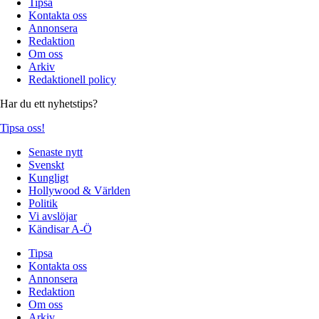
Tipsa
Kontakta oss
Annonsera
Redaktion
Om oss
Arkiv
Redaktionell policy
Har du ett nyhetstips?
Tipsa oss!
Senaste nytt
Svenskt
Kungligt
Hollywood & Världen
Politik
Vi avslöjar
Kändisar A-Ö
Tipsa
Kontakta oss
Annonsera
Redaktion
Om oss
Arkiv