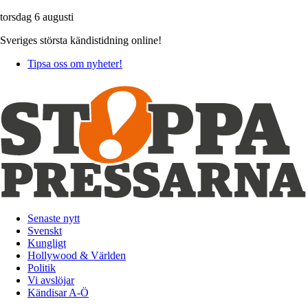
torsdag 6 augusti
Sveriges största kändistidning online!
Tipsa oss om nyheter!
Senaste nytt
Svenskt
Kungligt
Hollywood & Världen
Politik
Vi avslöjar
Kändisar A-Ö