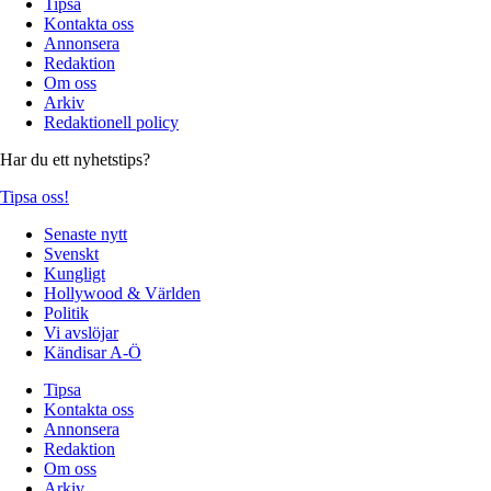
Tipsa
Kontakta oss
Annonsera
Redaktion
Om oss
Arkiv
Redaktionell policy
Har du ett nyhetstips?
Tipsa oss!
Senaste nytt
Svenskt
Kungligt
Hollywood & Världen
Politik
Vi avslöjar
Kändisar A-Ö
Tipsa
Kontakta oss
Annonsera
Redaktion
Om oss
Arkiv