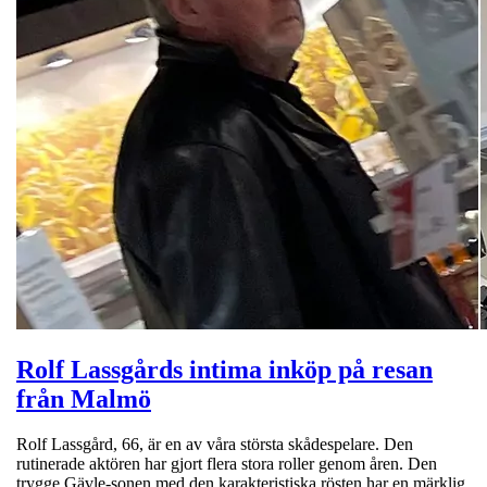
Rolf Lassgårds intima inköp på resan
från Malmö
Rolf Lassgård, 66, är en av våra största skådespelare. Den
rutinerade aktören har gjort flera stora roller genom åren. Den
trygge Gävle-sonen med den karakteristiska rösten har en märklig