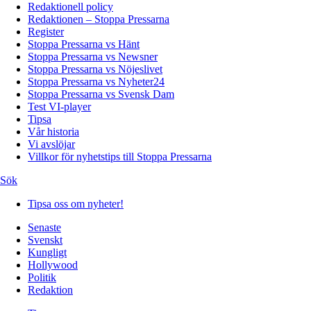
Redaktionell policy
Redaktionen – Stoppa Pressarna
Register
Stoppa Pressarna vs Hänt
Stoppa Pressarna vs Newsner
Stoppa Pressarna vs Nöjeslivet
Stoppa Pressarna vs Nyheter24
Stoppa Pressarna vs Svensk Dam
Test VI-player
Tipsa
Vår historia
Vi avslöjar
Villkor för nyhetstips till Stoppa Pressarna
Sök
Tipsa oss om nyheter!
Senaste
Svenskt
Kungligt
Hollywood
Politik
Redaktion