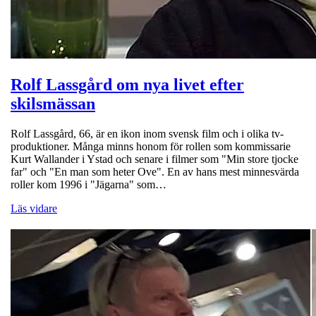
Rolf Lassgård om nya livet efter
skilsmässan
Rolf Lassgård, 66, är en ikon inom svensk film och i olika tv-
produktioner. Många minns honom för rollen som kommissarie
Kurt Wallander i Ystad och senare i filmer som "Min store tjocke
far" och "En man som heter Ove". En av hans mest minnesvärda
roller kom 1996 i "Jägarna" som…
Läs vidare