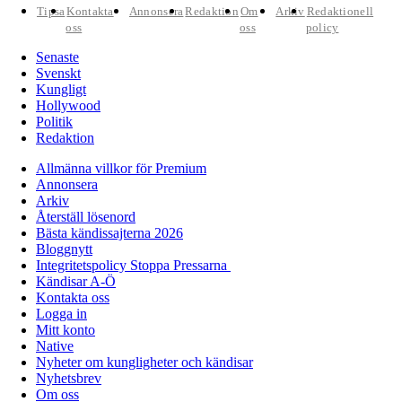
Tipsa
Kontakta
Annonsera
Redaktion
Om
Arkiv
Redaktionell
oss
oss
policy
Senaste
Svenskt
Kungligt
Hollywood
Politik
Redaktion
Allmänna villkor för Premium
Annonsera
Arkiv
Återställ lösenord
Bästa kändissajterna 2026
Bloggnytt
Integritetspolicy Stoppa Pressarna
Kändisar A-Ö
Kontakta oss
Logga in
Mitt konto
Native
Nyheter om kungligheter och kändisar
Nyhetsbrev
Om oss