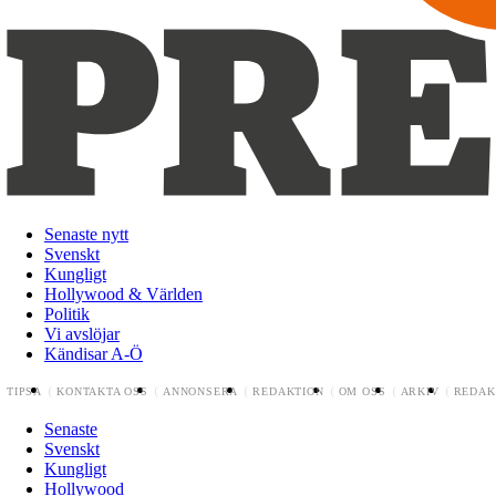
Senaste nytt
Svenskt
Kungligt
Hollywood & Världen
Politik
Vi avslöjar
Kändisar A-Ö
TIPSA
KONTAKTA OSS
ANNONSERA
REDAKTION
OM OSS
ARKIV
REDAK
Senaste
Svenskt
Kungligt
Hollywood