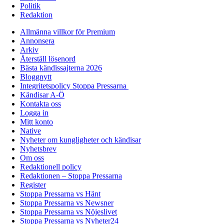
Politik
Redaktion
Allmänna villkor för Premium
Annonsera
Arkiv
Återställ lösenord
Bästa kändissajterna 2026
Bloggnytt
Integritetspolicy Stoppa Pressarna
Kändisar A-Ö
Kontakta oss
Logga in
Mitt konto
Native
Nyheter om kungligheter och kändisar
Nyhetsbrev
Om oss
Redaktionell policy
Redaktionen – Stoppa Pressarna
Register
Stoppa Pressarna vs Hänt
Stoppa Pressarna vs Newsner
Stoppa Pressarna vs Nöjeslivet
Stoppa Pressarna vs Nyheter24