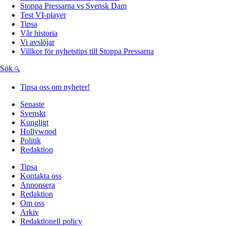
Stoppa Pressarna vs Svensk Dam
Test VI-player
Tipsa
Vår historia
Vi avslöjar
Villkor för nyhetstips till Stoppa Pressarna
Sök
Tipsa oss om nyheter!
Senaste
Svenskt
Kungligt
Hollywood
Politik
Redaktion
Tipsa
Kontakta oss
Annonsera
Redaktion
Om oss
Arkiv
Redaktionell policy