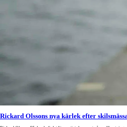
Rickard Olssons nya kärlek efter skilsmäss