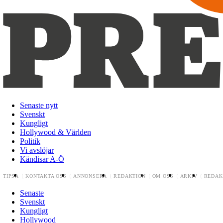
Senaste nytt
Svenskt
Kungligt
Hollywood & Världen
Politik
Vi avslöjar
Kändisar A-Ö
TIPSA
KONTAKTA OSS
ANNONSERA
REDAKTION
OM OSS
ARKIV
REDAK
Senaste
Svenskt
Kungligt
Hollywood