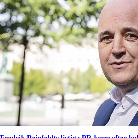
Fredrik Reinfeldts listiga PR-kupp efter k