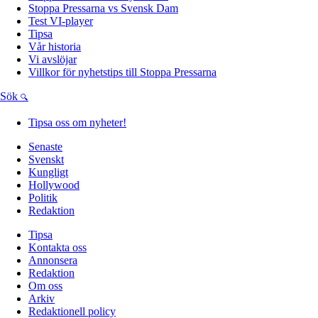
Stoppa Pressarna vs Svensk Dam
Test VI-player
Tipsa
Vår historia
Vi avslöjar
Villkor för nyhetstips till Stoppa Pressarna
Sök
Tipsa oss om nyheter!
Senaste
Svenskt
Kungligt
Hollywood
Politik
Redaktion
Tipsa
Kontakta oss
Annonsera
Redaktion
Om oss
Arkiv
Redaktionell policy