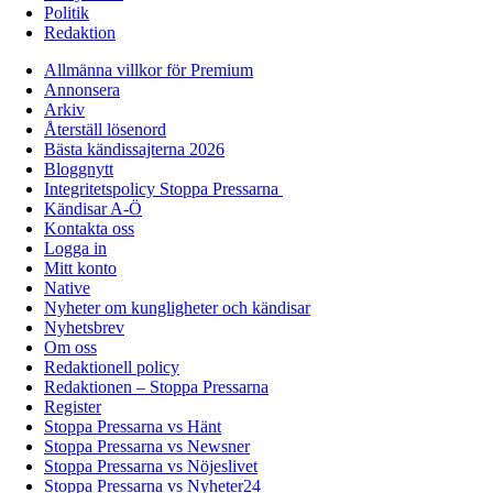
Politik
Redaktion
Allmänna villkor för Premium
Annonsera
Arkiv
Återställ lösenord
Bästa kändissajterna 2026
Bloggnytt
Integritetspolicy Stoppa Pressarna
Kändisar A-Ö
Kontakta oss
Logga in
Mitt konto
Native
Nyheter om kungligheter och kändisar
Nyhetsbrev
Om oss
Redaktionell policy
Redaktionen – Stoppa Pressarna
Register
Stoppa Pressarna vs Hänt
Stoppa Pressarna vs Newsner
Stoppa Pressarna vs Nöjeslivet
Stoppa Pressarna vs Nyheter24