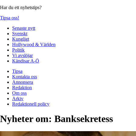
Har du ett nyhetstips?
Tipsa oss!
Senaste nytt
Svenskt
Kungligt
Hollywood & Världen
Politik
Vi avslöjar
Kändisar A-Ö
Tipsa
Kontakta oss
Annonsera
Redaktion
Om oss
Arkiv
Redaktionell policy
Nyheter om:
Banksekretess