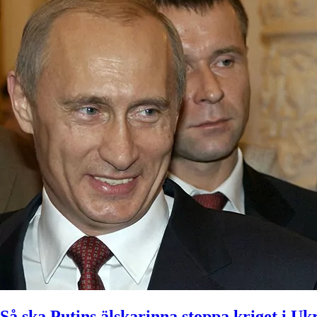
Så ska Putins älskarinna stoppa kriget i Uk