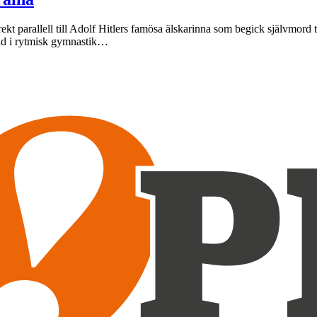
ekt parallell till Adolf Hitlers famösa älskarinna som begick självmord
uld i rytmisk gymnastik…