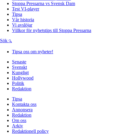
Stoppa Pressarna vs Svensk Dam
Test VI-player
Tipsa
Vår historia
Vi avslöjar
Villkor för nyhetstips till Stoppa Pressarna
Sök
Tipsa oss om nyheter!
Senaste
Svenskt
Kungligt
Hollywood
Politik
Redaktion
Tipsa
Kontakta oss
Annonsera
Redaktion
Om oss
Arkiv
Redaktionell policy