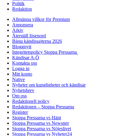
Politik
Redaktion
Allmänna villkor för Premium
Annonsera
Arkiv
Återställ lösenord
Bästa kändissajterna 2026
Bloggnytt
Integritetspolicy Stoppa Pressarna
Kändisar A-Ö
Kontakta oss
Logga in
Mitt konto
Native
Nyheter om kungligheter och kändisar
Nyhetsbrev
Om oss
Redaktionell policy
Redaktionen – Stoppa Pressarna
Register
Stoppa Pressarna vs Hänt
Stoppa Pressarna vs Newsner
Stoppa Pressarna vs Nöjeslivet
Stoppa Pressarna vs Nyheter24