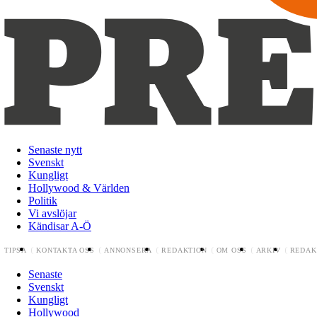
Senaste nytt
Svenskt
Kungligt
Hollywood & Världen
Politik
Vi avslöjar
Kändisar A-Ö
TIPSA
KONTAKTA OSS
ANNONSERA
REDAKTION
OM OSS
ARKIV
REDAK
Senaste
Svenskt
Kungligt
Hollywood