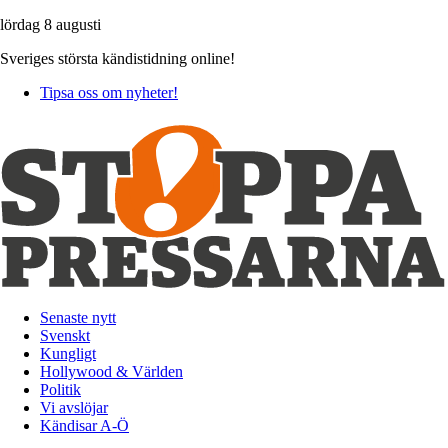
lördag 8 augusti
Sveriges största kändistidning online!
Tipsa oss om nyheter!
Senaste nytt
Svenskt
Kungligt
Hollywood & Världen
Politik
Vi avslöjar
Kändisar A-Ö