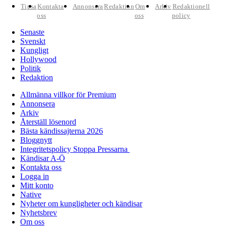
Tipsa
Kontakta
Annonsera
Redaktion
Om
Arkiv
Redaktionell
oss
oss
policy
Senaste
Svenskt
Kungligt
Hollywood
Politik
Redaktion
Allmänna villkor för Premium
Annonsera
Arkiv
Återställ lösenord
Bästa kändissajterna 2026
Bloggnytt
Integritetspolicy Stoppa Pressarna
Kändisar A-Ö
Kontakta oss
Logga in
Mitt konto
Native
Nyheter om kungligheter och kändisar
Nyhetsbrev
Om oss