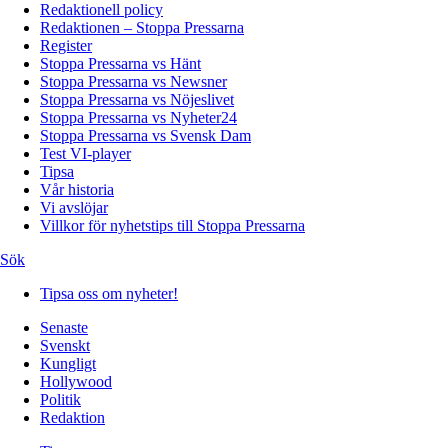
Redaktionell policy
Redaktionen – Stoppa Pressarna
Register
Stoppa Pressarna vs Hänt
Stoppa Pressarna vs Newsner
Stoppa Pressarna vs Nöjeslivet
Stoppa Pressarna vs Nyheter24
Stoppa Pressarna vs Svensk Dam
Test VI-player
Tipsa
Vår historia
Vi avslöjar
Villkor för nyhetstips till Stoppa Pressarna
Sök
Tipsa oss om nyheter!
Senaste
Svenskt
Kungligt
Hollywood
Politik
Redaktion