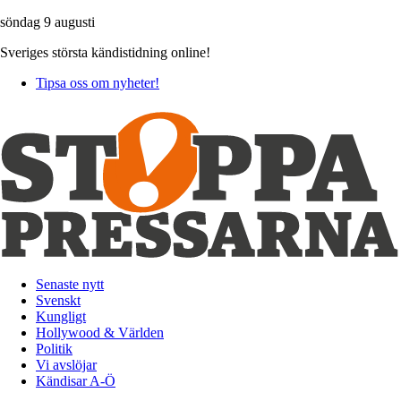
söndag 9 augusti
Sveriges största kändistidning online!
Tipsa oss om nyheter!
Senaste nytt
Svenskt
Kungligt
Hollywood & Världen
Politik
Vi avslöjar
Kändisar A-Ö