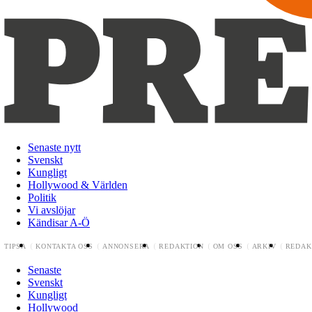
Senaste nytt
Svenskt
Kungligt
Hollywood & Världen
Politik
Vi avslöjar
Kändisar A-Ö
TIPSA
KONTAKTA OSS
ANNONSERA
REDAKTION
OM OSS
ARKIV
REDAK
Senaste
Svenskt
Kungligt
Hollywood