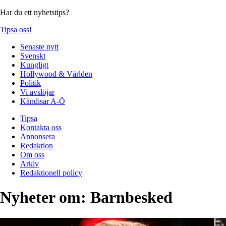
Har du ett nyhetstips?
Tipsa oss!
Senaste nytt
Svenskt
Kungligt
Hollywood & Världen
Politik
Vi avslöjar
Kändisar A-Ö
Tipsa
Kontakta oss
Annonsera
Redaktion
Om oss
Arkiv
Redaktionell policy
Nyheter om:
Barnbesked