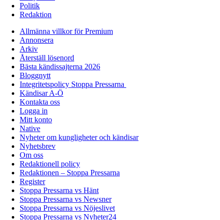
Politik
Redaktion
Allmänna villkor för Premium
Annonsera
Arkiv
Återställ lösenord
Bästa kändissajterna 2026
Bloggnytt
Integritetspolicy Stoppa Pressarna
Kändisar A-Ö
Kontakta oss
Logga in
Mitt konto
Native
Nyheter om kungligheter och kändisar
Nyhetsbrev
Om oss
Redaktionell policy
Redaktionen – Stoppa Pressarna
Register
Stoppa Pressarna vs Hänt
Stoppa Pressarna vs Newsner
Stoppa Pressarna vs Nöjeslivet
Stoppa Pressarna vs Nyheter24