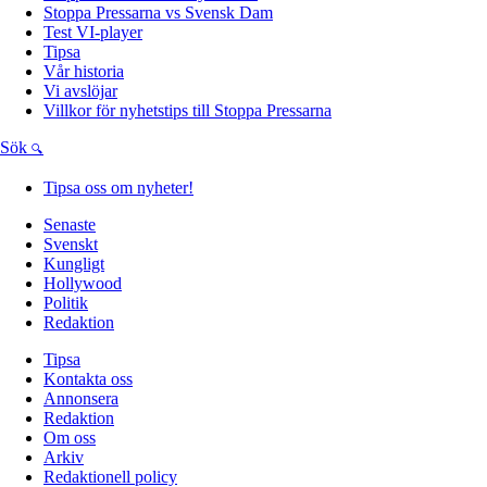
Stoppa Pressarna vs Svensk Dam
Test VI-player
Tipsa
Vår historia
Vi avslöjar
Villkor för nyhetstips till Stoppa Pressarna
Sök
Tipsa oss om nyheter!
Senaste
Svenskt
Kungligt
Hollywood
Politik
Redaktion
Tipsa
Kontakta oss
Annonsera
Redaktion
Om oss
Arkiv
Redaktionell policy