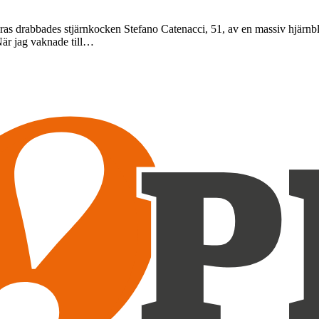
 I våras drabbades stjärnkocken Stefano Catenacci, 51, av en massiv hjär
När jag vaknade till…