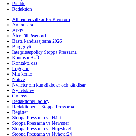
Politik
Redaktion
Allmänna villkor för Premium
Annonsera
Arkiv
Återställ lösenord
Bästa kändissajterna 2026
Bloggnytt
Integritetspolicy Stoppa Pressarna
Kändisar A-Ö
Kontakta oss
Logga in
Mitt konto
Native
Nyheter om kungligheter och kändisar
Nyhetsbrev
Om oss
Redaktionell policy
Redaktionen – Stoppa Pressarna
Register
Stoppa Pressarna vs Hänt
Stoppa Pressarna vs Newsner
Stoppa Pressarna vs Nöjeslivet
Stoppa Pressarna vs Nyheter24