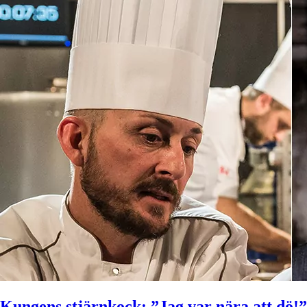
Kungens stjärnkock: ”Jag var nära att dö!”