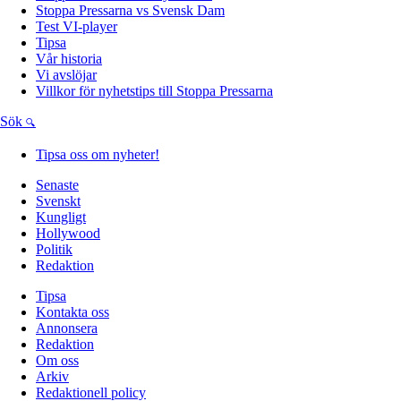
Stoppa Pressarna vs Svensk Dam
Test VI-player
Tipsa
Vår historia
Vi avslöjar
Villkor för nyhetstips till Stoppa Pressarna
Sök
Tipsa oss om nyheter!
Senaste
Svenskt
Kungligt
Hollywood
Politik
Redaktion
Tipsa
Kontakta oss
Annonsera
Redaktion
Om oss
Arkiv
Redaktionell policy