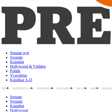
Senaste nytt
Svenskt
Kungligt
Hollywood & Världen
Politik
Vi avslöjar
Kändisar A-Ö
TIPSA
KONTAKTA OSS
ANNONSERA
REDAKTION
OM OSS
ARKIV
REDAK
Senaste
Svenskt
Kungligt
Hollywood