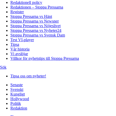
Redaktionell policy
Redaktionen – Stoppa Pressarna
Register
Stoppa Pressarna vs Hänt
Stoppa Pressarna vs Newsner
Stoppa Pressarna vs Nöjeslivet
Stoppa Pressarna vs Nyheter24
Stoppa Pressarna vs Svensk Dam
Test VI-player
Tipsa
Vår historia
Vi avslöjar
Villkor för nyhetstips till Stoppa Pressarna
Sök
Tipsa oss om nyheter!
Senaste
Svenskt
Kungligt
Hollywood
Politik
Redaktion