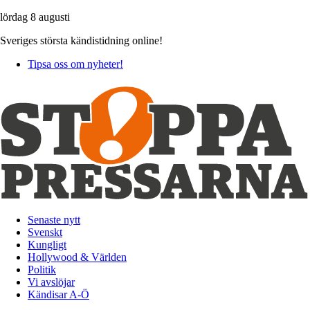
lördag 8 augusti
Sveriges största kändistidning online!
Tipsa oss om nyheter!
Senaste nytt
Svenskt
Kungligt
Hollywood & Världen
Politik
Vi avslöjar
Kändisar A-Ö