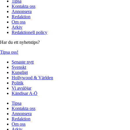
Tipsa
Kontakta oss
Annonsera
Redaktion
Om oss
Arkiv
Redaktionell policy
Har du ett nyhetstips?
Tipsa oss!
Senaste nytt
Svenskt
Kungligt
Hollywood & Världen
Politik
Vi avslöjar
Kändisar A-Ö
Tipsa
Kontakta oss
Annonsera
Redaktion
Om oss
Arkiv