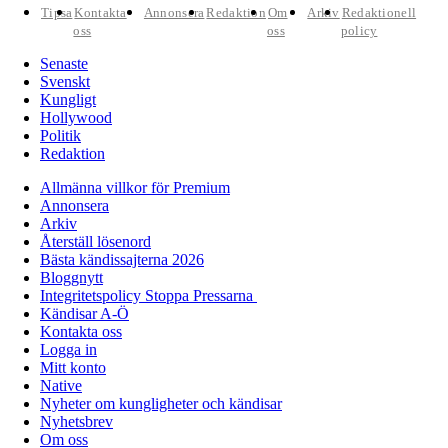
Tipsa
Kontakta
Annonsera
Redaktion
Om
Arkiv
Redaktionell
oss
oss
policy
Senaste
Svenskt
Kungligt
Hollywood
Politik
Redaktion
Allmänna villkor för Premium
Annonsera
Arkiv
Återställ lösenord
Bästa kändissajterna 2026
Bloggnytt
Integritetspolicy Stoppa Pressarna
Kändisar A-Ö
Kontakta oss
Logga in
Mitt konto
Native
Nyheter om kungligheter och kändisar
Nyhetsbrev
Om oss