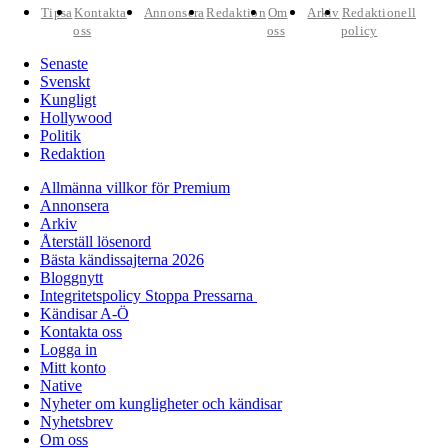
Tipsa
Kontakta
Annonsera
Redaktion
Om
Arkiv
Redaktionell
oss
oss
policy
Senaste
Svenskt
Kungligt
Hollywood
Politik
Redaktion
Allmänna villkor för Premium
Annonsera
Arkiv
Återställ lösenord
Bästa kändissajterna 2026
Bloggnytt
Integritetspolicy Stoppa Pressarna
Kändisar A-Ö
Kontakta oss
Logga in
Mitt konto
Native
Nyheter om kungligheter och kändisar
Nyhetsbrev
Om oss