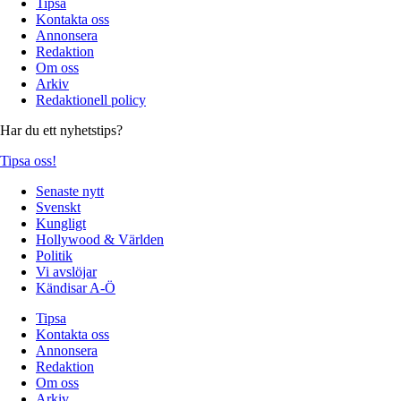
Tipsa
Kontakta oss
Annonsera
Redaktion
Om oss
Arkiv
Redaktionell policy
Har du ett nyhetstips?
Tipsa oss!
Senaste nytt
Svenskt
Kungligt
Hollywood & Världen
Politik
Vi avslöjar
Kändisar A-Ö
Tipsa
Kontakta oss
Annonsera
Redaktion
Om oss
Arkiv