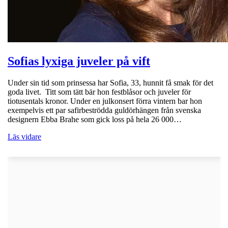
Sofias lyxiga juveler på vift
Under sin tid som prinsessa har Sofia, 33, hunnit få smak för det
goda livet. Titt som tätt bär hon festblåsor och juveler för
tiotusentals kronor. Under en julkonsert förra vintern bar hon
exempelvis ett par safirbeströdda guldörhängen från svenska
designern Ebba Brahe som gick loss på hela 26 000…
Läs vidare