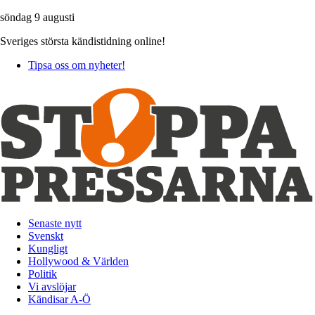
söndag 9 augusti
Sveriges största kändistidning online!
Tipsa oss om nyheter!
Senaste nytt
Svenskt
Kungligt
Hollywood & Världen
Politik
Vi avslöjar
Kändisar A-Ö