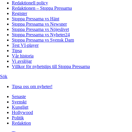
Redaktionell policy
Redaktionen – Stoppa Pressarna
Register
Stoppa Pressarna vs Hänt
Stoppa Pressarna vs Newsner
Stoppa Pressarna vs Nöjeslivet
Stoppa Pressarna vs Nyheter24
Stoppa Pressarna vs Svensk Dam
Test VI-player
Tipsa
Vår historia
Vi avslöjar
Villkor för nyhetstips till Stoppa Pressarna
Sök
Tipsa oss om nyheter!
Senaste
Svenskt
Kungligt
Hollywood
Politik
Redaktion