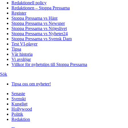
Redaktionell policy
Redaktionen – Stoppa Pressarna
Register
Stoppa Pressarna vs Hänt
Stoppa Pressarna vs Newsner
Stoppa Pressarna vs Nöjeslivet
Stoppa Pressarna vs Nyheter24
Stoppa Pressarna vs Svensk Dam
Test VI-player
Tipsa
Vår historia
Vi avslöjar
Villkor för nyhetstips till Stoppa Pressarna
Sök
Tipsa oss om nyheter!
Senaste
Svenskt
Kungligt
Hollywood
Politik
Redaktion