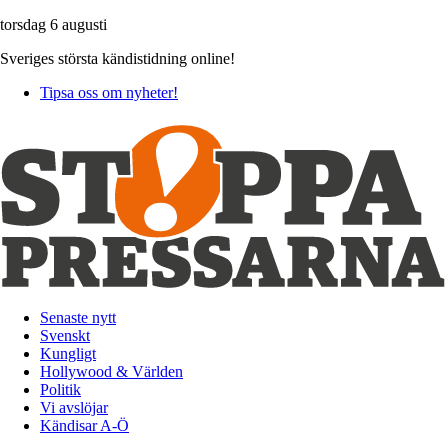
torsdag 6 augusti
Sveriges största kändistidning online!
Tipsa oss om nyheter!
Senaste nytt
Svenskt
Kungligt
Hollywood & Världen
Politik
Vi avslöjar
Kändisar A-Ö