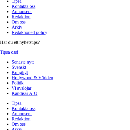
Tipsa
Kontakta oss
Annonsera
Redaktion
Om oss
Arkiv
Redaktionell policy
Har du ett nyhetstips?
Tipsa oss!
Senaste nytt
Svenskt
Kungligt
Hollywood & Världen
Politik
Vi avslöjar
Kändisar A-Ö
Tipsa
Kontakta oss
Annonsera
Redaktion
Om oss
Arkiv