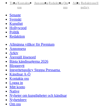
Tipsa
Kontakta
Annonsera
Redaktion
Om
Arkiv
Redaktionell
oss
oss
policy
Senaste
Svenskt
Kungligt
Hollywood
Politik
Redaktion
Allmänna villkor för Premium
Annonsera
Arkiv
Återställ lösenord
Bästa kändissajterna 2026
Bloggnytt
Integritetspolicy Stoppa Pressarna
Kändisar A-Ö
Kontakta oss
Logga in
Mitt konto
Native
Nyheter om kungligheter och kändisar
Nyhetsbrev
Om oss