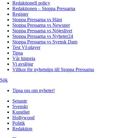
Redaktionell policy
Redaktionen – Stoppa Pressarna
Register
Stoppa Pressarna vs Hänt
Stoppa Pressarna vs Newsner
Stoppa Pressarna vs Nöjeslivet
Stoppa Pressarna vs Nyheter24
Stoppa Pressarna vs Svensk Dam
Test VI-player
Tipsa
Vår historia
Vi avslöjar
Villkor för nyhetstips till Stoppa Pressarna
Sök
Tipsa oss om nyheter!
Senaste
Svenskt
Kungligt
Hollywood
Politik
Redaktion