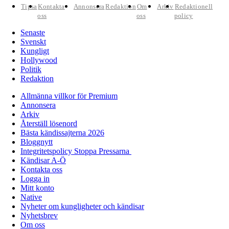
Tipsa
Kontakta
Annonsera
Redaktion
Om
Arkiv
Redaktionell
oss
oss
policy
Senaste
Svenskt
Kungligt
Hollywood
Politik
Redaktion
Allmänna villkor för Premium
Annonsera
Arkiv
Återställ lösenord
Bästa kändissajterna 2026
Bloggnytt
Integritetspolicy Stoppa Pressarna
Kändisar A-Ö
Kontakta oss
Logga in
Mitt konto
Native
Nyheter om kungligheter och kändisar
Nyhetsbrev
Om oss