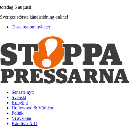
torsdag 6 augusti
Sveriges största kändistidning online!
Tipsa oss om nyheter!
Senaste nytt
Svenskt
Kungligt
Hollywood & Världen
Politik
Vi avslöjar
Kändisar A-Ö