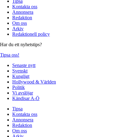
Tipsa
Kontakta oss
Annonsera
Redaktion
Om oss
Arkiv
Redaktionell policy
Har du ett nyhetstips?
Tipsa oss!
Senaste nytt
Svenskt
Kungligt
Hollywood & Världen
Politik
Vi avslöjar
Kändisar A-Ö
Tipsa
Kontakta oss
Annonsera
Redaktion
Om oss
Arkiv