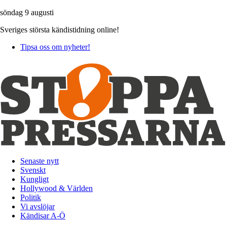
söndag 9 augusti
Sveriges största kändistidning online!
Tipsa oss om nyheter!
Senaste nytt
Svenskt
Kungligt
Hollywood & Världen
Politik
Vi avslöjar
Kändisar A-Ö