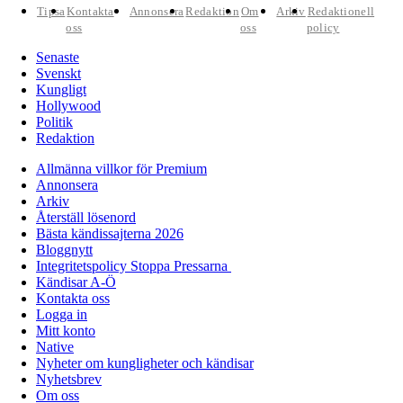
Tipsa
Kontakta
Annonsera
Redaktion
Om
Arkiv
Redaktionell
oss
oss
policy
Senaste
Svenskt
Kungligt
Hollywood
Politik
Redaktion
Allmänna villkor för Premium
Annonsera
Arkiv
Återställ lösenord
Bästa kändissajterna 2026
Bloggnytt
Integritetspolicy Stoppa Pressarna
Kändisar A-Ö
Kontakta oss
Logga in
Mitt konto
Native
Nyheter om kungligheter och kändisar
Nyhetsbrev
Om oss