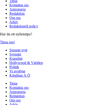
Tipsa
Kontakta oss
Annonsera
Redaktion
Om oss
Arkiv
Redaktionell policy
Har du ett nyhetstips?
Tipsa oss!
Senaste nytt
Svenskt
Kungligt
Hollywood & Världen
Politik
Vi avslöjar
Kändisar A-Ö
Tipsa
Kontakta oss
Annonsera
Redaktion
Om oss
Arkiv