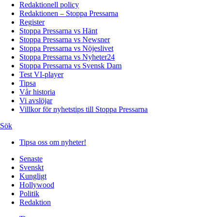
Redaktionell policy
Redaktionen – Stoppa Pressarna
Register
Stoppa Pressarna vs Hänt
Stoppa Pressarna vs Newsner
Stoppa Pressarna vs Nöjeslivet
Stoppa Pressarna vs Nyheter24
Stoppa Pressarna vs Svensk Dam
Test VI-player
Tipsa
Vår historia
Vi avslöjar
Villkor för nyhetstips till Stoppa Pressarna
Sök
Tipsa oss om nyheter!
Senaste
Svenskt
Kungligt
Hollywood
Politik
Redaktion