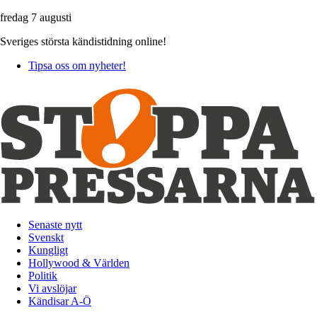
fredag 7 augusti
Sveriges största kändistidning online!
Tipsa oss om nyheter!
Senaste nytt
Svenskt
Kungligt
Hollywood & Världen
Politik
Vi avslöjar
Kändisar A-Ö