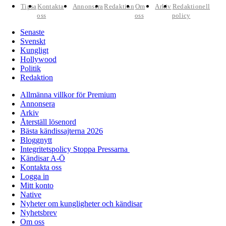
Tipsa
Kontakta
Annonsera
Redaktion
Om
Arkiv
Redaktionell
oss
oss
policy
Senaste
Svenskt
Kungligt
Hollywood
Politik
Redaktion
Allmänna villkor för Premium
Annonsera
Arkiv
Återställ lösenord
Bästa kändissajterna 2026
Bloggnytt
Integritetspolicy Stoppa Pressarna
Kändisar A-Ö
Kontakta oss
Logga in
Mitt konto
Native
Nyheter om kungligheter och kändisar
Nyhetsbrev
Om oss