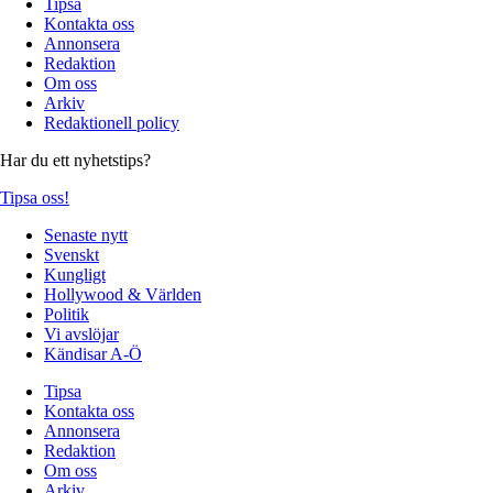
Tipsa
Kontakta oss
Annonsera
Redaktion
Om oss
Arkiv
Redaktionell policy
Har du ett nyhetstips?
Tipsa oss!
Senaste nytt
Svenskt
Kungligt
Hollywood & Världen
Politik
Vi avslöjar
Kändisar A-Ö
Tipsa
Kontakta oss
Annonsera
Redaktion
Om oss
Arkiv