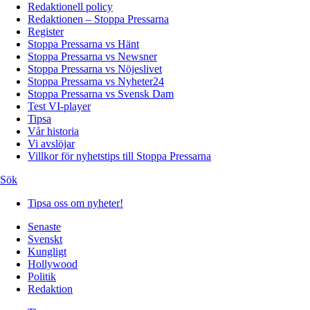
Redaktionell policy
Redaktionen – Stoppa Pressarna
Register
Stoppa Pressarna vs Hänt
Stoppa Pressarna vs Newsner
Stoppa Pressarna vs Nöjeslivet
Stoppa Pressarna vs Nyheter24
Stoppa Pressarna vs Svensk Dam
Test VI-player
Tipsa
Vår historia
Vi avslöjar
Villkor för nyhetstips till Stoppa Pressarna
Sök
Tipsa oss om nyheter!
Senaste
Svenskt
Kungligt
Hollywood
Politik
Redaktion