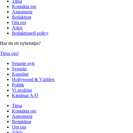
Tipsa
Kontakta oss
Annonsera
Redaktion
Om oss
Arkiv
Redaktionell policy
Har du ett nyhetstips?
Tipsa oss!
Senaste nytt
Svenskt
Kungligt
Hollywood & Världen
Politik
Vi avslöjar
Kändisar A-Ö
Tipsa
Kontakta oss
Annonsera
Redaktion
Om oss
Arkiv