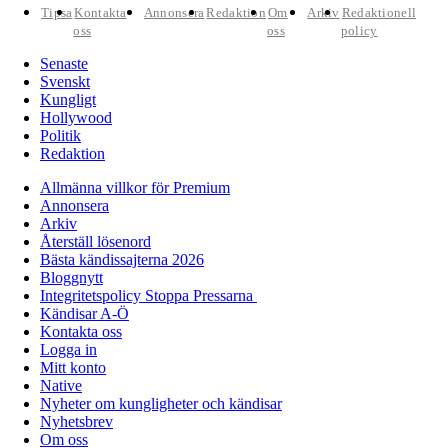
Tipsa
Kontakta
Annonsera
Redaktion
Om
Arkiv
Redaktionell
oss
oss
policy
Senaste
Svenskt
Kungligt
Hollywood
Politik
Redaktion
Allmänna villkor för Premium
Annonsera
Arkiv
Återställ lösenord
Bästa kändissajterna 2026
Bloggnytt
Integritetspolicy Stoppa Pressarna
Kändisar A-Ö
Kontakta oss
Logga in
Mitt konto
Native
Nyheter om kungligheter och kändisar
Nyhetsbrev
Om oss