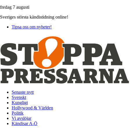
fredag 7 augusti
Sveriges största kändistidning online!
Tipsa oss om nyheter!
Senaste nytt
Svenskt
Kungligt
Hollywood & Världen
Politik
Vi avslöjar
Kändisar A-Ö