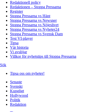
Redaktionell policy
Redaktionen – Stoppa Pressarna
Register
Stoppa Pressarna vs Hänt
Stoppa Pressarna vs Newsner
Stoppa Pressarna vs Nöjeslivet
Stoppa Pressarna vs Nyheter24
Stoppa Pressarna vs Svensk Dam
Test VI-player
Tipsa
Vår historia
Vi avslöjar
Villkor för nyhetstips till Stoppa Pressarna
Sök
Tipsa oss om nyheter!
Senaste
Svenskt
Kungligt
Hollywood
Politik
Redaktion