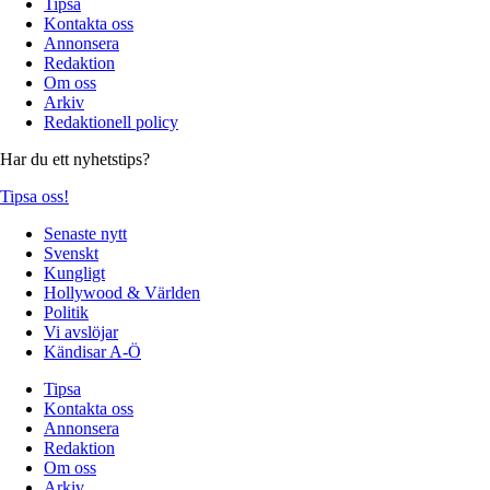
Tipsa
Kontakta oss
Annonsera
Redaktion
Om oss
Arkiv
Redaktionell policy
Har du ett nyhetstips?
Tipsa oss!
Senaste nytt
Svenskt
Kungligt
Hollywood & Världen
Politik
Vi avslöjar
Kändisar A-Ö
Tipsa
Kontakta oss
Annonsera
Redaktion
Om oss
Arkiv