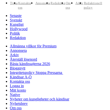
Tipsa
Kontakta
Annonsera
Redaktion
Om
Arkiv
Redaktionell
oss
oss
policy
Senaste
Svenskt
Kungligt
Hollywood
Politik
Redaktion
Allmänna villkor för Premium
Annonsera
Arkiv
Återställ lösenord
Bästa kändissajterna 2026
Bloggnytt
Integritetspolicy Stoppa Pressarna
Kändisar A-Ö
Kontakta oss
Logga in
Mitt konto
Native
Nyheter om kungligheter och kändisar
Nyhetsbrev
Om oss