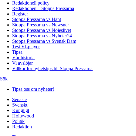
Redaktionell policy
Redaktionen – Stoppa Pressarna
Register
Stoppa Pressarna vs Hänt
Stoppa Pressarna vs Newsner
Stoppa Pressarna vs Nöjeslivet
Stoppa Pressarna vs Nyheter24
Stoppa Pressarna vs Svensk Dam
Test VI-player
Tipsa
Vår historia
Vi avslöjar
Villkor för nyhetstips till Stoppa Pressarna
Sök
Tipsa oss om nyheter!
Senaste
Svenskt
Kungligt
Hollywood
Politik
Redaktion