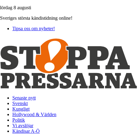
lördag 8 augusti
Sveriges största kändistidning online!
Tipsa oss om nyheter!
Senaste nytt
Svenskt
Kungligt
Hollywood & Världen
Politik
Vi avslöjar
Kändisar A-Ö