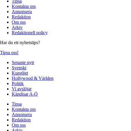
Tipsa
Kontakta oss
Annonsera
Redaktion
Om oss
Arkiv
Redaktionell policy
Har du ett nyhetstips?
Tipsa oss!
Senaste nytt
Svenskt
Kungligt
Hollywood & Världen
Politik
Vi avslöjar
Kändisar A-Ö
Tipsa
Kontakta oss
Annonsera
Redaktion
Om oss
Arkiv