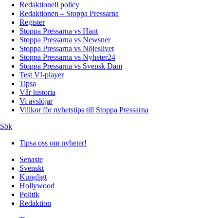
Redaktionell policy
Redaktionen – Stoppa Pressarna
Register
Stoppa Pressarna vs Hänt
Stoppa Pressarna vs Newsner
Stoppa Pressarna vs Nöjeslivet
Stoppa Pressarna vs Nyheter24
Stoppa Pressarna vs Svensk Dam
Test VI-player
Tipsa
Vår historia
Vi avslöjar
Villkor för nyhetstips till Stoppa Pressarna
Sök
Tipsa oss om nyheter!
Senaste
Svenskt
Kungligt
Hollywood
Politik
Redaktion