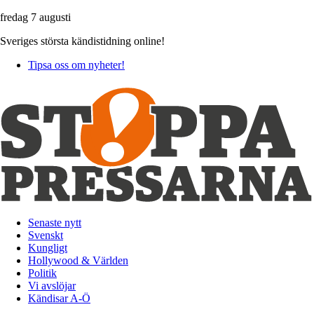
fredag 7 augusti
Sveriges största kändistidning online!
Tipsa oss om nyheter!
Senaste nytt
Svenskt
Kungligt
Hollywood & Världen
Politik
Vi avslöjar
Kändisar A-Ö