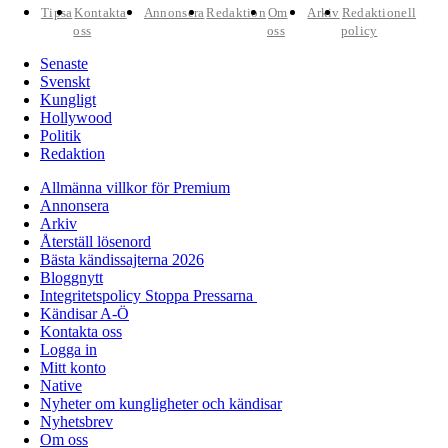
Tipsa
Kontakta
Annonsera
Redaktion
Om
Arkiv
Redaktionell
oss
oss
policy
Senaste
Svenskt
Kungligt
Hollywood
Politik
Redaktion
Allmänna villkor för Premium
Annonsera
Arkiv
Återställ lösenord
Bästa kändissajterna 2026
Bloggnytt
Integritetspolicy Stoppa Pressarna
Kändisar A-Ö
Kontakta oss
Logga in
Mitt konto
Native
Nyheter om kungligheter och kändisar
Nyhetsbrev
Om oss