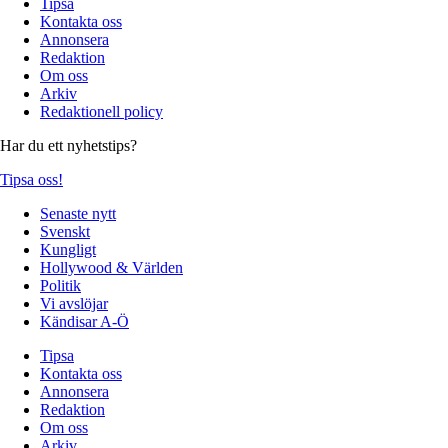
Tipsa
Kontakta oss
Annonsera
Redaktion
Om oss
Arkiv
Redaktionell policy
Har du ett nyhetstips?
Tipsa oss!
Senaste nytt
Svenskt
Kungligt
Hollywood & Världen
Politik
Vi avslöjar
Kändisar A-Ö
Tipsa
Kontakta oss
Annonsera
Redaktion
Om oss
Arkiv