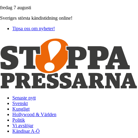
fredag 7 augusti
Sveriges största kändistidning online!
Tipsa oss om nyheter!
Senaste nytt
Svenskt
Kungligt
Hollywood & Världen
Politik
Vi avslöjar
Kändisar A-Ö