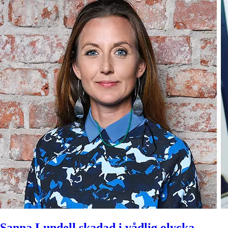
Sanna Lundell skadad i vådlig olycka