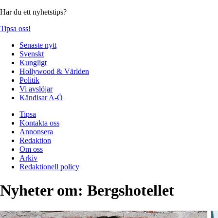
Har du ett nyhetstips?
Tipsa oss!
Senaste nytt
Svenskt
Kungligt
Hollywood & Världen
Politik
Vi avslöjar
Kändisar A-Ö
Tipsa
Kontakta oss
Annonsera
Redaktion
Om oss
Arkiv
Redaktionell policy
Nyheter om:
Bergshotellet