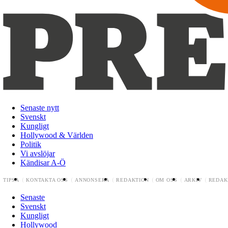
Senaste nytt
Svenskt
Kungligt
Hollywood & Världen
Politik
Vi avslöjar
Kändisar A-Ö
TIPSA
KONTAKTA OSS
ANNONSERA
REDAKTION
OM OSS
ARKIV
REDAK
Senaste
Svenskt
Kungligt
Hollywood