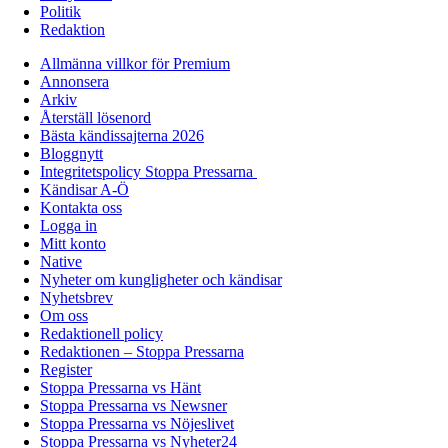
Politik
Redaktion
Allmänna villkor för Premium
Annonsera
Arkiv
Återställ lösenord
Bästa kändissajterna 2026
Bloggnytt
Integritetspolicy Stoppa Pressarna
Kändisar A-Ö
Kontakta oss
Logga in
Mitt konto
Native
Nyheter om kungligheter och kändisar
Nyhetsbrev
Om oss
Redaktionell policy
Redaktionen – Stoppa Pressarna
Register
Stoppa Pressarna vs Hänt
Stoppa Pressarna vs Newsner
Stoppa Pressarna vs Nöjeslivet
Stoppa Pressarna vs Nyheter24