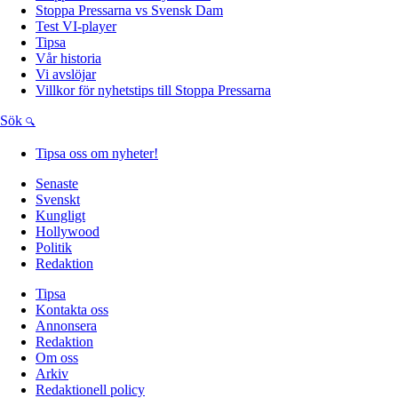
Stoppa Pressarna vs Svensk Dam
Test VI-player
Tipsa
Vår historia
Vi avslöjar
Villkor för nyhetstips till Stoppa Pressarna
Sök
Tipsa oss om nyheter!
Senaste
Svenskt
Kungligt
Hollywood
Politik
Redaktion
Tipsa
Kontakta oss
Annonsera
Redaktion
Om oss
Arkiv
Redaktionell policy