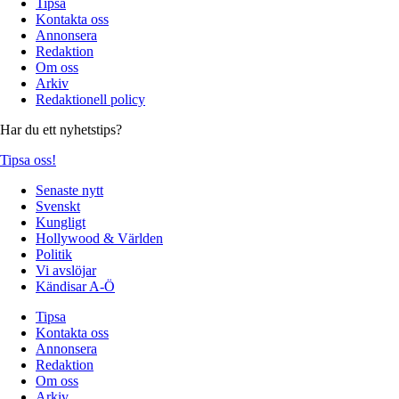
Tipsa
Kontakta oss
Annonsera
Redaktion
Om oss
Arkiv
Redaktionell policy
Har du ett nyhetstips?
Tipsa oss!
Senaste nytt
Svenskt
Kungligt
Hollywood & Världen
Politik
Vi avslöjar
Kändisar A-Ö
Tipsa
Kontakta oss
Annonsera
Redaktion
Om oss
Arkiv