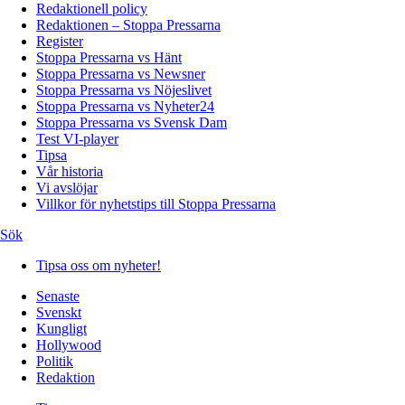
Redaktionell policy
Redaktionen – Stoppa Pressarna
Register
Stoppa Pressarna vs Hänt
Stoppa Pressarna vs Newsner
Stoppa Pressarna vs Nöjeslivet
Stoppa Pressarna vs Nyheter24
Stoppa Pressarna vs Svensk Dam
Test VI-player
Tipsa
Vår historia
Vi avslöjar
Villkor för nyhetstips till Stoppa Pressarna
Sök
Tipsa oss om nyheter!
Senaste
Svenskt
Kungligt
Hollywood
Politik
Redaktion