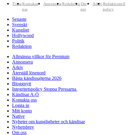
Tipsa
Kontakta
Annonsera
Redaktion
Om
Arkiv
Redaktionell
oss
oss
policy
Senaste
Svenskt
Kungligt
Hollywood
Politik
Redaktion
Allmänna villkor för Premium
Annonsera
Arkiv
Återställ lösenord
Bästa kändissajterna 2026
Bloggnytt
Integritetspolicy Stoppa Pressarna
Kändisar A-Ö
Kontakta oss
Logga in
Mitt konto
Native
Nyheter om kungligheter och kändisar
Nyhetsbrev
Om oss