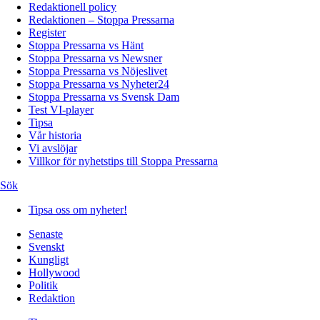
Redaktionell policy
Redaktionen – Stoppa Pressarna
Register
Stoppa Pressarna vs Hänt
Stoppa Pressarna vs Newsner
Stoppa Pressarna vs Nöjeslivet
Stoppa Pressarna vs Nyheter24
Stoppa Pressarna vs Svensk Dam
Test VI-player
Tipsa
Vår historia
Vi avslöjar
Villkor för nyhetstips till Stoppa Pressarna
Sök
Tipsa oss om nyheter!
Senaste
Svenskt
Kungligt
Hollywood
Politik
Redaktion