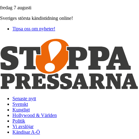
fredag 7 augusti
Sveriges största kändistidning online!
Tipsa oss om nyheter!
Senaste nytt
Svenskt
Kungligt
Hollywood & Världen
Politik
Vi avslöjar
Kändisar A-Ö