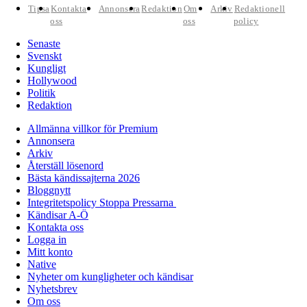
Tipsa
Kontakta
Annonsera
Redaktion
Om
Arkiv
Redaktionell
oss
oss
policy
Senaste
Svenskt
Kungligt
Hollywood
Politik
Redaktion
Allmänna villkor för Premium
Annonsera
Arkiv
Återställ lösenord
Bästa kändissajterna 2026
Bloggnytt
Integritetspolicy Stoppa Pressarna
Kändisar A-Ö
Kontakta oss
Logga in
Mitt konto
Native
Nyheter om kungligheter och kändisar
Nyhetsbrev
Om oss