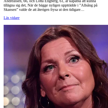
Andreassen, 66, och Lotta Engberg, 61, är kapabla att kunna
tillägna sig det, När de bägge nyligen uppträdde i ”Allsång på
Skansen” valde de att återigen frysa ut den tidigare…
Läs vidare