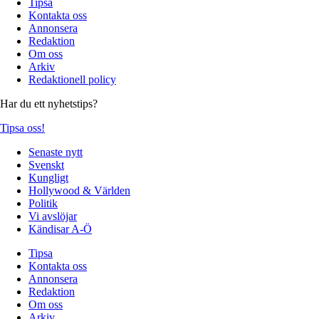
Tipsa
Kontakta oss
Annonsera
Redaktion
Om oss
Arkiv
Redaktionell policy
Har du ett nyhetstips?
Tipsa oss!
Senaste nytt
Svenskt
Kungligt
Hollywood & Världen
Politik
Vi avslöjar
Kändisar A-Ö
Tipsa
Kontakta oss
Annonsera
Redaktion
Om oss
Arkiv