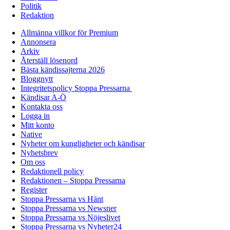
Politik
Redaktion
Allmänna villkor för Premium
Annonsera
Arkiv
Återställ lösenord
Bästa kändissajterna 2026
Bloggnytt
Integritetspolicy Stoppa Pressarna
Kändisar A-Ö
Kontakta oss
Logga in
Mitt konto
Native
Nyheter om kungligheter och kändisar
Nyhetsbrev
Om oss
Redaktionell policy
Redaktionen – Stoppa Pressarna
Register
Stoppa Pressarna vs Hänt
Stoppa Pressarna vs Newsner
Stoppa Pressarna vs Nöjeslivet
Stoppa Pressarna vs Nyheter24