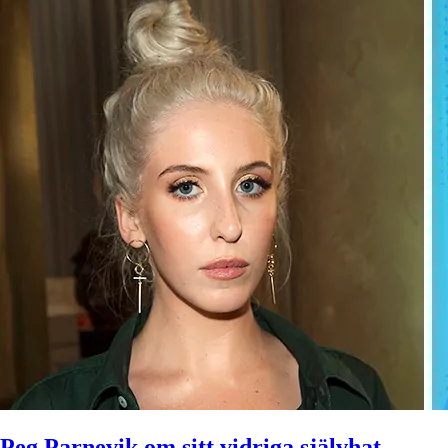
Peg Parnevik om sitt vidriga självhat