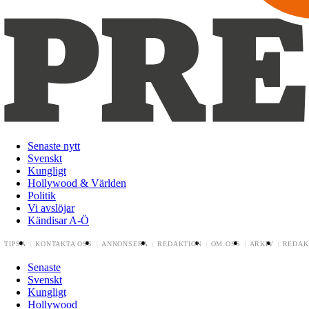
Senaste nytt
Svenskt
Kungligt
Hollywood & Världen
Politik
Vi avslöjar
Kändisar A-Ö
TIPSA
KONTAKTA OSS
ANNONSERA
REDAKTION
OM OSS
ARKIV
REDAK
Senaste
Svenskt
Kungligt
Hollywood