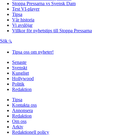
Stoppa Pressarna vs Svensk Dam
Test VI-player
Tipsa
Vår historia
Vi avslöjar
Villkor för nyhetstips till Stoppa Pressarna
Sök
Tipsa oss om nyheter!
Senaste
Svenskt
Kungligt
Hollywood
Politik
Redaktion
Tipsa
Kontakta oss
Annonsera
Redaktion
Om oss
Arkiv
Redaktionell policy