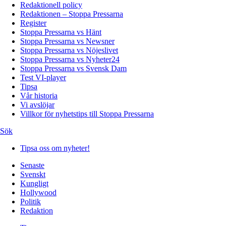
Redaktionell policy
Redaktionen – Stoppa Pressarna
Register
Stoppa Pressarna vs Hänt
Stoppa Pressarna vs Newsner
Stoppa Pressarna vs Nöjeslivet
Stoppa Pressarna vs Nyheter24
Stoppa Pressarna vs Svensk Dam
Test VI-player
Tipsa
Vår historia
Vi avslöjar
Villkor för nyhetstips till Stoppa Pressarna
Sök
Tipsa oss om nyheter!
Senaste
Svenskt
Kungligt
Hollywood
Politik
Redaktion