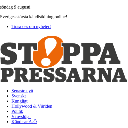
söndag 9 augusti
Sveriges största kändistidning online!
Tipsa oss om nyheter!
Senaste nytt
Svenskt
Kungligt
Hollywood & Världen
Politik
Vi avslöjar
Kändisar A-Ö