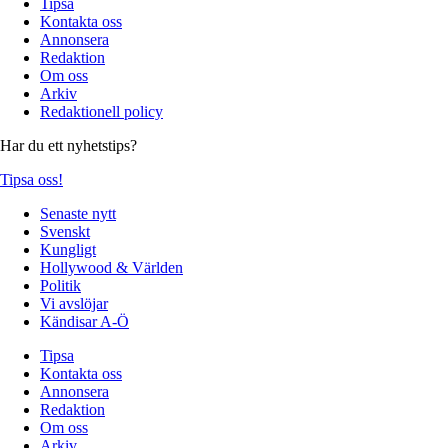
Tipsa
Kontakta oss
Annonsera
Redaktion
Om oss
Arkiv
Redaktionell policy
Har du ett nyhetstips?
Tipsa oss!
Senaste nytt
Svenskt
Kungligt
Hollywood & Världen
Politik
Vi avslöjar
Kändisar A-Ö
Tipsa
Kontakta oss
Annonsera
Redaktion
Om oss
Arkiv