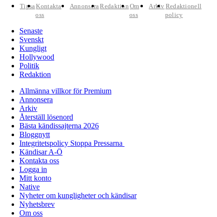
Tipsa
Kontakta
Annonsera
Redaktion
Om
Arkiv
Redaktionell
oss
oss
policy
Senaste
Svenskt
Kungligt
Hollywood
Politik
Redaktion
Allmänna villkor för Premium
Annonsera
Arkiv
Återställ lösenord
Bästa kändissajterna 2026
Bloggnytt
Integritetspolicy Stoppa Pressarna
Kändisar A-Ö
Kontakta oss
Logga in
Mitt konto
Native
Nyheter om kungligheter och kändisar
Nyhetsbrev
Om oss